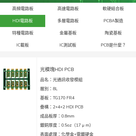
高頻電路板
高速電路板
軟硬結合板
HDI電路板
多層電路板
PCBA製造
特種電路板
金屬基板
陶瓷基板
IC載板
IC測試板
PCB是什麼？
光模塊HDI PCB
品名：光通訊收發模組
層別：8L
基板：TG170 FR4
疊構：2+4+2 HDI PCB
成品板厚：0.8mm
鍍銅厚度：0.5oz（17 μ m）
表面處理：化學金+電鍍硬金