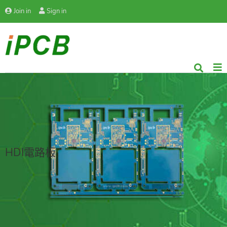
Join in
Sign in
HDI電路板