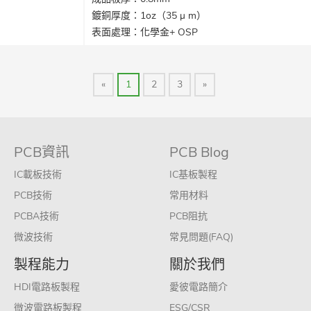
鍍銅厚度：1oz（35 μ m）
表面處理：化學金+ OSP
最小線寬/線距：3mil/3mil
孔徑：雷射孔= 0.1mm，機械孔= 0.2mm
特殊制程：成型尺寸公差嚴格
«
1
2
3
»
產品應用：Type-C連接器電路板
PCB資訊
PCB Blog
IC載板技術
IC基板製程
PCB技術
常用材料
PCBA技術
PCB阻抗
微波技術
常見問題(FAQ)
製程能力
關於我們
HDI電路板製程
愛彼電路簡介
微波電路板製程
ESG/CSR