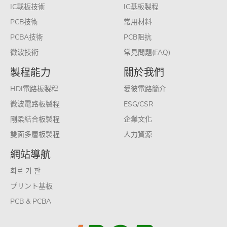
IC載板技術
IC基板製程
PCB技術
常用材料
PCBA技術
PCB阻抗
微波技術
常見問題(FAQ)
製程能力
關於我們
HDI電路板製程
愛彼電路簡介
微波電路板製程
ESG/CSR
剛柔結合板製程
企業文化
雙面多層板製程
人力資源
網站導航
회로 기 판
プリント基板
PCB & PCBA