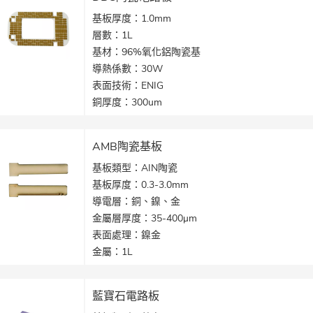
金屬化層：Ti/Pt/Au、Ti/Ni/Au、Cu/Ni/Au和
基板厚度：1.0mm
Cu/Ni/Pd/Au
層數：1L
根據客戶要求定制金屬化層
基材：96%氧化鋁陶瓷基
應用：大功率晶片、大功率雷射器
導熱係數：30W
表面技術：ENIG
銅厚度：300um
制造技術：DBC陶瓷
AMB陶瓷基板
基板類型：AIN陶瓷
基板厚度：0.3-3.0mm
導電層：銅、鎳、金
金屬層厚度：35-400μm
表面處理：鎳金
金屬：1L
導電孔：0.2mm導電孔
線寬：0.1mm
藍寶石電路板
應用：大功率部件