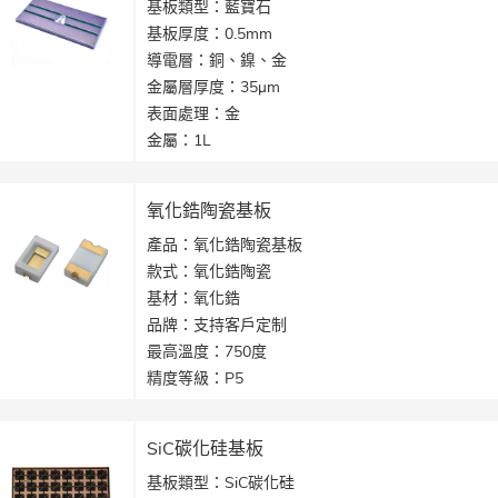
基板類型：藍寶石
基板厚度：0.5mm
導電層：銅、鎳、金
金屬層厚度：35μm
表面處理：金
金屬：1L
線寬：0.15mm
應用：雷射發射器
氧化鋯陶瓷基板
產品：氧化鋯陶瓷基板
款式：氧化鋯陶瓷
基材：氧化鋯
品牌：支持客戶定制
最高溫度：750度
精度等級：P5
庫存：有貨
密度：6.05克/立方釐米
SiC碳化硅基板
產地：中國
基板類型：
SiC碳化硅