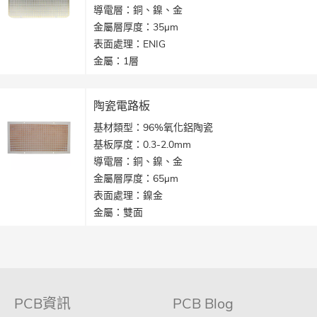
導電層：銅、鎳、金
金屬層厚度：35μm
表面處理：ENIG
金屬：1層
導電孔：0.3mm導電孔
線寬：0.1mm
陶瓷電路板
生產工藝：DPC陶瓷
基材類型：96%氧化鋁陶瓷
應用：LED燈
基板厚度：0.3-2.0mm
導電層：銅、鎳、金
金屬層厚度：65μm
表面處理：鎳金
金屬：雙面
導電孔：0.2mm導電孔
線寬：0.05mm
應用：大功率LED燈珠
PCB資訊
PCB Blog