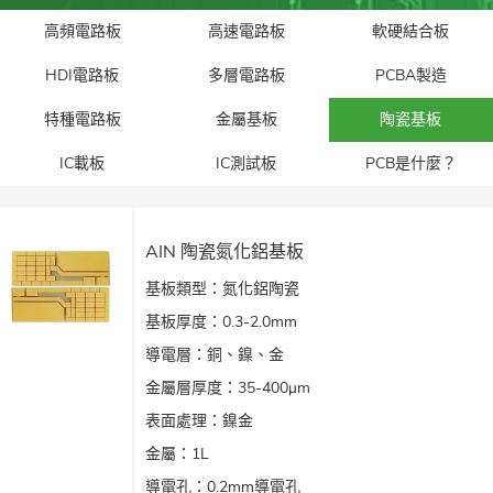
高頻電路板
高速電路板
軟硬結合板
HDI電路板
多層電路板
PCBA製造
特種電路板
金屬基板
陶瓷基板
IC載板
IC測試板
PCB是什麼？
AIN 陶瓷氮化鋁基板
基板類型：氮化鋁陶瓷
基板厚度：0.3-2.0mm
導電層：銅、鎳、金
金屬層厚度：35-400μm
表面處理：鎳金
金屬：1L
導電孔：0.2mm導電孔