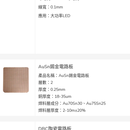
線寬：0.1mm
應用：大功率LED
AuSn錫金電路板
產品名稱：AuSn錫金電路板
層數：2
厚度：0.25mm
銅厚度：18-35um
焊料層成分：Au70Sn30、Au75Sn25
焊料層厚度：2-10m±20%
基板資料：氮化鋁、氧化鋁、鎢銅、鉬銅、石英、
矽
DBC陶瓷電路板