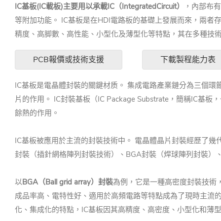
IC基板(IC載板)主要用以承載IC（IntegratedCircuit）
，內部布有
等附加功能。 IC基板是在HDI電路板的基礎上發展而來，兩者
精度、高脚數、高性能、小型化及薄型化等特點，其在多種技術
PCB報價或技術支援
下載製程能力表
IC基板是電晶體封裝的關鍵材质。 集成電路產業鏈分為三個
片的作用。 IC封裝基板（IC Package Substrate
餘熱的作用。
IC基板被應用於主流的封裝技術中。 電晶體晶片封裝經歷了幾
封裝（插針網格陣列封裝技術）、BGA封裝（焊球陣列封裝）、
以
BGA（Ball grid array）封裝
為例，它是一種高密度封裝技術，
成品率高、電特性好、適用於高頻電路等特點成為了現時主流的封裝
化、集成化的特點，IC基板因其高精度、高密度、小型化和薄