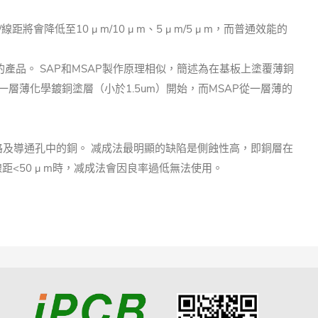
會降低至10 μ m/10 μ m、5 μ m/5 μ m，而普通效能的
的產品。 SAP和MSAP製作原理相似，簡述為在基板上塗覆薄銅
層薄化學鍍銅塗層（小於1.5um）開始，而MSAP從一層薄的
及導通孔中的銅。 减成法最明顯的缺陷是側蝕性高，即銅層在
距<50 μ m時，减成法會因良率過低無法使用。