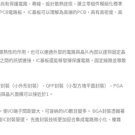
板尚有保護電路、專線、設計散熱途徑、建立零組件模組化標準
PCB
電路板
。 IC基板可以理解為高端的PCB，具有高密度、高
强導熱性的作用，也可以連通外部的電路與晶片內部以達到固定晶
C與PCB之間的訊號連接，IC基板還能够發揮保護電路，固定線路並導散
P封裝（小外形封裝）、QFP封裝（小型方塊平面封裝）、PGA
積與晶片面積可以接近於1。
/O端子間距變大，可容納的I/O數目變多。 BGA封裝憑藉著
度IC封裝管道。 先進封裝技術更加迎合集成電路微小化、複雜