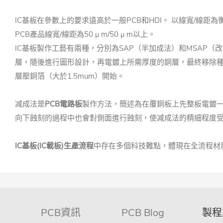
IC基板在參數上的要求遠高於一般PCB和HDI。 以線寬/線距為衡量名額
PCB產品線寬/線距為50 μ m/50 μ m以上。
IC基板製作工藝有兩種，分別為SAP（半加成法）和MSAP（改
層，隨後進行圖形設計，再電鍍上所需厚度的銅層，最終移除種子
層壓銅箔（大於1.5mum）開始。
减成法是
PCB電路板
製作方法，簡述為在覆銅板上先整板電鍍一
向下蝕刻的過程中也會對側面進行蝕刻，使减成法的精細程度受到了
IC基板(IC載板)
生產流程
中存在多個科技難點，體現在全流程材
PCB資訊
PCB Blog
製程