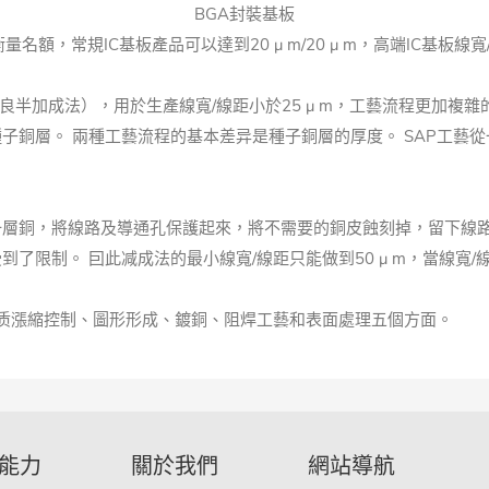
BGA封裝基板
，常規IC基板產品可以達到20 μ m/20 μ m，高端IC基板線寬/線距將
良半加成法），用於生產線寬/線距小於25 μ m，工藝流程更加複雜
銅層。 兩種工藝流程的基本差异是種子銅層的厚度。 SAP工藝從一
層銅，將線路及導通孔保護起來，將不需要的銅皮蝕刻掉，留下線路
限制。 囙此减成法的最小線寬/線距只能做到50 μ m，當線寬/線
质漲縮控制、圖形形成、鍍銅、阻焊工藝和表面處理五個方面。
能力
關於我們
網站導航