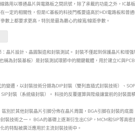
線路用以導通晶片與電路板之間訊號，除了承載的功能之外，IC基
存在一定的相關性，但是IC基板的科技門檻要遠高於
HDI電路板
和普通
參數上都要求更高，特別是最為覈心的線寬/線距參數。
環節：晶片設計、晶圓製造和封裝測試。 封裝不僅起到保護晶片和增
，簡稱IC基板，也稱為封裝基板）是封裝測試環節中的關鍵載體，用於建立I
代的變遷，以封裝技術分類為DIP封裝（雙列直插式封裝技術）、SO
SIP封裝（系統級封裝）。 科技的反覆運算與陞級讓當前的封裝面
區別於其他封裝晶片引脚分佈在晶片周圍，BGA引脚在封裝的底面，使I
技術之一。 BGA的基礎上逐漸衍生出CSP，MCM和SIP等高密
型化的特點被廣泛應用於主流封裝技術中。