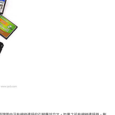
分。原理圖中沒有網絡連接的引腳應該交叉。如果之前有網線連接器，刪