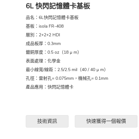
6L 快閃記憶體卡基板
品名：6L快閃記憶體卡基板
基板：isola FR-408
層別：2+2+2 HDI
成品板厚：0.3mm
鍍銅厚度：0.5 oz（18 μ m）
表面處理：化學金
最小線寬/線距：2.5/2.5 mil（40 / 40 μ m）
孔徑：雷射孔= 0.075mm，機械孔= 0.1mm
產品應用：快閃記憶體卡
技術資訊
快速獲得一個報價