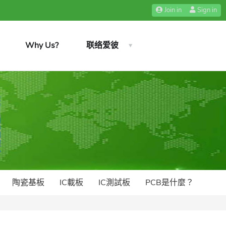
Join in
Sign in
Why Us?
联络爱彼
陶瓷基板
IC載板
IC測試板
PCB是什麼？