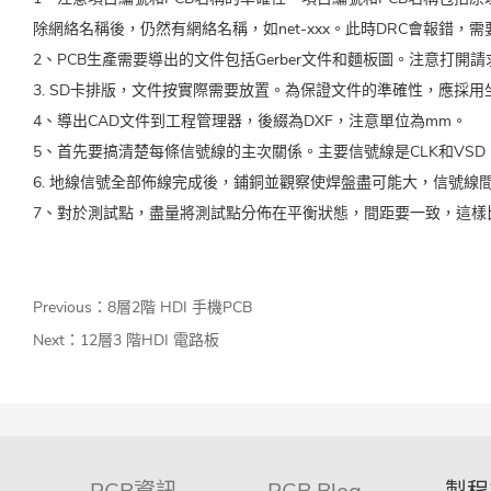
除網絡名稱後，仍然有網絡名稱，如net-xxx。此時DRC會報錯，
2、PCB生產需要導出的文件包括Gerber文件和麵板圖。注意打開
3. SD卡排版，文件按實際需要放置。為保證文件的準確性，應採
4、導出CAD文件到工程管理器，後綴為DXF，注意單位為mm。
5、首先要搞清楚每條信號線的主次關係。主要信號線是CLK和VSD。
6. 地線信號全部佈線完成後，鋪銅並觀察使焊盤盡可能大，信號
7、對於測試點，盡量將測試點分佈在平衡狀態，間距要一致，這樣
Previous：
8層2階 HDI 手機PCB
Next：
12層3 階HDI 電路板