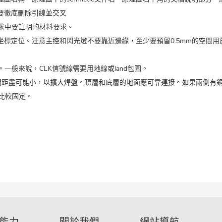
需要徹底刪除引線並交叉
請求中要註明的材料要求。
用坐標定位。注意主控和閃光燈不要靠近邊緣，至少要預留0.5mm的空間用
一般來說，CLK信號線需要用地線或land包圍。
線間距盡可能小，以擴大焊盤。頂層和底層的地面應可靠連接。如果兩側有
比較固定。