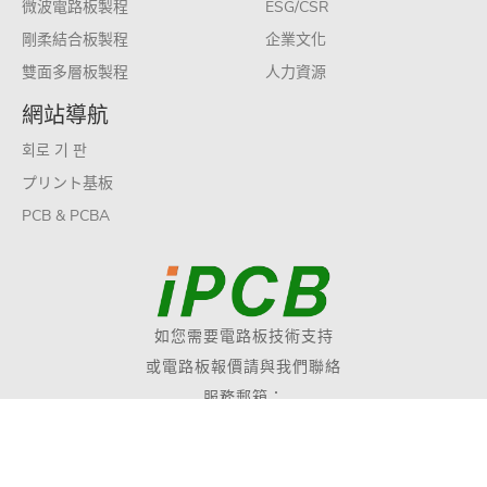
微波電路板製程
ESG/CSR
剛柔結合板製程
企業文化
雙面多層板製程
人力資源
網站導航
회로 기 판
プリント基板
PCB & PCBA
如您需要電路板技術支持
或電路板報價請與我們聯絡
服務郵箱：
sales@ipcb.com
Copyright © 2019 愛彼電路股份有限公司 版權所有
網站地圖