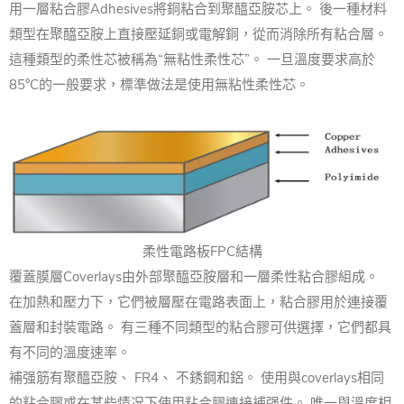
用一層粘合膠Adhesives將銅粘合到聚醯亞胺芯上。 後一種材料
類型在聚醯亞胺上直接壓延銅或電解銅，從而消除所有粘合層。
這種類型的柔性芯被稱為“無粘性柔性芯”。 一旦溫度要求高於
85°C的一般要求，標準做法是使用無粘性柔性芯。
柔性電路板FPC結構
覆蓋膜層Coverlays由外部聚醯亞胺層和一層柔性粘合膠組成。
在加熱和壓力下，它們被層壓在電路表面上，粘合膠用於連接覆
蓋層和封裝電路。 有三種不同類型的粘合膠可供選擇，它們都具
有不同的溫度速率。
補强筋有聚醯亞胺、 FR4、 不銹鋼和鋁。 使用與coverlays相同
的粘合膠或在某些情况下使用粘合膠連接補强件。 唯一與溫度相