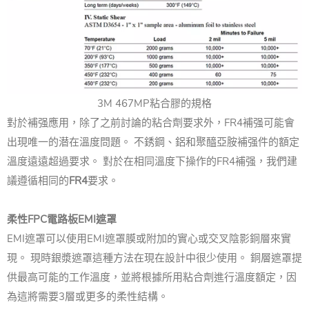
3M 467MP粘合膠的規格
對於補强應用，除了之前討論的粘合劑要求外，FR4補强可能會
出現唯一的潜在溫度問題。 不銹鋼、鋁和聚醯亞胺補强件的額定
溫度遠遠超過要求。 對於在相同溫度下操作的FR4補强，我們建
議遵循相同的
FR4
要求。
柔性FPC電路板EMI遮罩
EMI遮罩可以使用EMI遮罩膜或附加的實心或交叉陰影銅層來實
現。 現時銀漿遮罩這種方法在現在設計中很少使用。 銅層遮罩提
供最高可能的工作溫度，並將根據所用粘合劑進行溫度額定，因
為這將需要3層或更多的柔性結構。