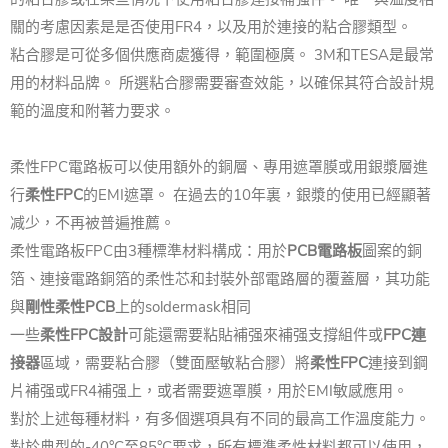
關的考慮因素是是否使用FR4，以及用於連接的粘合膠類型。
粘合膠是可從多個供應商處獲得，範圍極廣。 3M和TESA是最常
用的材料品牌。 所選粘合膠需要審查效能，以確保其符合設計規
範的溫度和附著力要求。
柔性FPC電路板可以使用額外的銅層、專用遮罩膜或用銀漿層進
行
柔性FPC
的EMI遮罩。 在過去的10年裏，銀漿的使用已經顯著
减少，不再被普遍推薦。
柔性電路板FPC由3種標準材料構成：用於
PCB電路板
圖案的銅
箔、連接電路銅箔的柔性芯和封裝外部電路層的覆蓋層，其功能
與
剛性柔性PCB
上的soldermask相同
一些
柔性FPC設計
可能還需要粘貼補强來補强支撐組件或
FPC連
接器
區域，需要粘合膠（雙面壓敏粘合膠）將
柔性FPC
連接到鋼
片補强或FR4補强上，或者需要遮罩膜，用於EMI敏感應用。
對於上述每種材料，有多個選項具有不同的最高工作溫度能力。
對於典型的-40°C至85°C要求，所有標準柔性材料都可以使用，