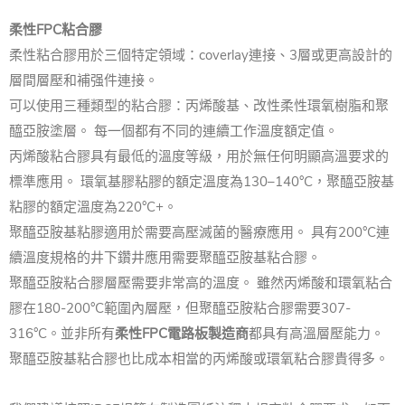
柔性FPC粘合膠
柔性粘合膠用於三個特定領域：coverlay連接、3層或更高設計的
層間層壓和補强件連接。
可以使用三種類型的粘合膠：丙烯酸基、改性柔性環氧樹脂和聚
醯亞胺塗層。 每一個都有不同的連續工作溫度額定值。
丙烯酸粘合膠具有最低的溫度等級，用於無任何明顯高溫要求的
標準應用。 環氧基膠粘膠的額定溫度為130–140°C，聚醯亞胺基
粘膠的額定溫度為220°C+。
聚醯亞胺基粘膠適用於需要高壓滅菌的醫療應用。 具有200°C連
續溫度規格的井下鑽井應用需要聚醯亞胺基粘合膠。
聚醯亞胺粘合膠層壓需要非常高的溫度。 雖然丙烯酸和環氧粘合
膠在180-200°C範圍內層壓，但聚醯亞胺粘合膠需要307-
316°C。並非所有
柔性FPC電路板製造商
都具有高溫層壓能力。
聚醯亞胺基粘合膠也比成本相當的丙烯酸或環氧粘合膠貴得多。