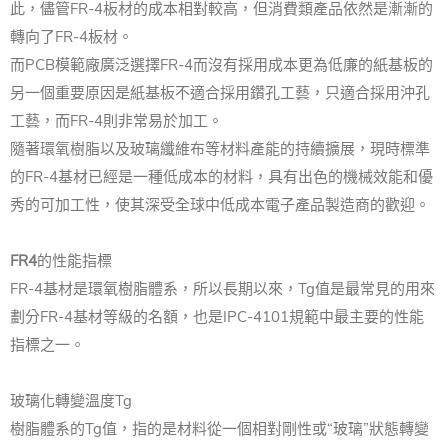
此，儘管FR-4板材的成本相對較高，但消費類產品依然是漸漸的
轉向了FR-4板材。
而PCB模範廠廣泛選擇FR-4而沒有採用成本更為低廉的紙基板的
另一個重要原因是紙基板不適合採用鑽孔工藝，只適合採用沖孔
工藝，而FR-4則非常易於加工。
隨著環氧樹脂以及玻璃纖維布等材料產能的持續擴展，現時標準
的FR-4基材已經是一種低成本的材料，具有出色的機械效能和優
秀的可加工性，使其深受全球中低成本電子產品製造商的歡迎。
FR4
的性能指標
FR-4基材是環氧樹脂體系，所以長期以來，Tg值是最常見的用來
劃分FR-4基材等級的名額，也是IPC-4101規範中最主要的性能
指標之一。
玻璃化轉變溫度Tg
樹脂體系的Tg值，指的是材料從一個相對剛性或“玻璃”狀態轉變