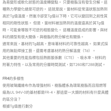
為易變形或軟化狀態的溫度轉變點。 只要樹脂沒有發生分解，這
種熱力學變化總是可逆的。 這就是說，當材料從常溫狀態加熱到
高於Tg值溫度，然後冷卻至Tg值以下時，它可以變回到之前性質
相同的剛性狀態。 但是，當材料被加熱到的溫度遠高於其Tg值
時，可能會導致不可逆的相態變化。 這種溫度造成的影響，與材
料的類型有很大關係，與樹脂的熱分解也有關係。
通常來說，基材的Tg越高，意味著材料的可靠性越高。 如果式採
用的無鉛焊接工藝，還需考慮基材的熱分解溫度（Td）。
其他重要的性能指標包括熱膨脹係數（CTE）、吸水率、材料的
附著力特性，以及常用的分層時間測試，如T260和T288測試。
FR4
的多樣性
使用玻璃纖維布作為增强材料，樹脂體系為環氧樹脂而且阻燃等
級為UL 94V-0的基材都是FR-4，那這麼一大類的材料有什麼具體
的區分沒？
根據Tg值進行劃分