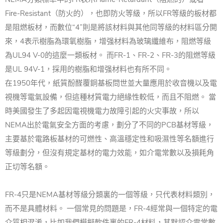
Fire-Resistant（防火的），也即防火等級，所以FR等級的板材都
是阻燃板材，而數位“4”則是將該材料與其他同等級的材料區分開
來，4表示樹脂為環氧樹脂，增强材料為玻璃纖維布，阻燃等級
為UL94 V-0的這麼一類板材。 而FR-1、FR-2、FR-3的阻燃等級
是UL 94V-1，採用的樹脂和增强材料也有所不同。
在1950年代，紙質酚醛覆銅基板問世並大量應用於收音機以及電
視機等電氣設備，但這種材質電力絕緣性較低，而且不阻燃。 當
時美國發生了多起因電視機電力故障引起的火灾事故，所以
NEMA出於電氣安全方面的考慮，劃分了不同的PCB基材等級，
主要基於電路板基材的可燃性、高溫穩定性和吸濕性等名額進行
等級劃分，但沒有規定基材的電力效能，如介電常數以及損耗角
正切等名額。
FR-4只是NEMA基材等級分類裏的一個等級，只代表材料類別，
而不是具體材料。 一個常見的問題是，FR-4經常與一個特定的電
介質相混淆，比如我們模擬軟件裏的FR-4材料，其默認介電常數