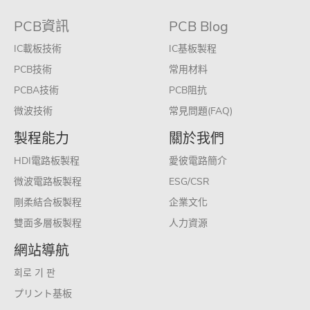
PCB資訊
PCB Blog
IC載板技術
IC基板製程
PCB技術
常用材料
PCBA技術
PCB阻抗
微波技術
常見問題(FAQ)
製程能力
關於我們
HDI電路板製程
愛彼電路簡介
微波電路板製程
ESG/CSR
剛柔結合板製程
企業文化
雙面多層板製程
人力資源
網站導航
회로 기 판
プリント基板