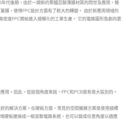
80年代後期，由於一類新的聚醯亞胺薄膜材質的問世及應用，撓
覆蓋膜，使得FPC設計方面有了較大的轉變。 由於新應用領域的
高密度FPC開始進入規模化的工業生產。 它的電路圖形急劇向更
的應用。
因此，從這個角度來說，FPC和PCB是有很大區別的。
很好的解決方案。
在硬板方面，常見的空間擴展方案是使用插槽
兩塊硬板連接成一組並聯電路系統，也可以變成任意角度以適應