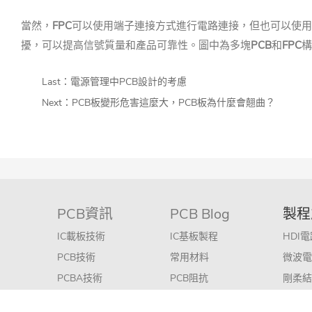
當然，
FPC
可以使用端子連接方式進行電路連接，但也可以使用
擾，可以提高信號質量和產品可靠性。
圖中為多塊
PCB
和
FPC
構
Last：
電源管理中PCB設計的考慮
Next：
PCB板變形危害這麼大，PCB板為什麼會翹曲？
PCB資訊
PCB Blog
製程
IC載板技術
IC基板製程
HDI
PCB技術
常用材料
微波電
PCBA技術
PCB阻抗
剛柔結
微波技術
常見問題(FAQ)
雙面多