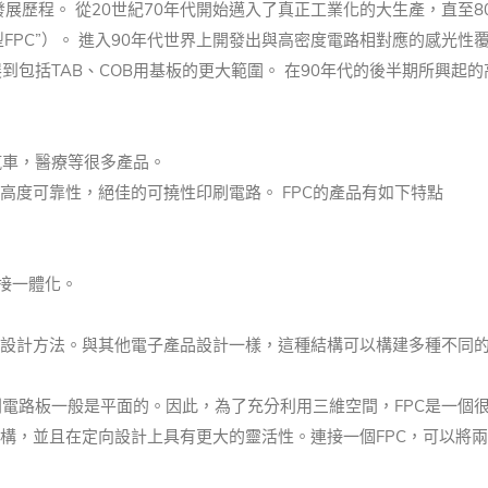
展歷程。 從20世紀70年代開始邁入了真正工業化的大生產，直至
型FPC”）。 進入90年代世界上開發出與高密度電路相對應的感光性
包括TAB、COB用基板的更大範圍。 在90年代的後半期所興起的
汽車，醫療等很多產品。
高度可靠性，絕佳的可撓性印刷電路。 FPC的產品有如下特點
接一體化。
設計方法。
與其他電子產品設計一樣，這種結構可以構建多種不同
則電路板一般是平面的。
因此，為了充分利用三維空間，FPC是一個
結構，並且在定向設計上具有更大的靈活性。
連接一個FPC，可以將