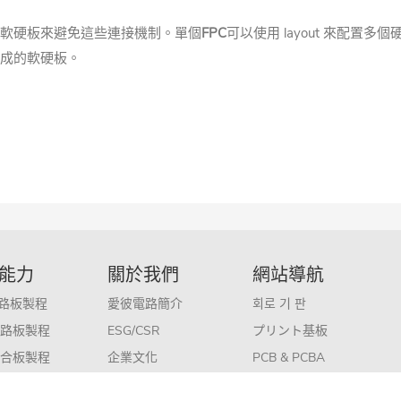
軟硬板來避免這些連接機制。
單個
FPC
可以使用 layout 來配置
成的軟硬板
。
能力
關於我們
網站導航
電路板製程
愛彼電路簡介
회로 기 판
路板製程
ESG/CSR
プリント基板
合板製程
企業文化
PCB & PCBA
層板製程
人力資源