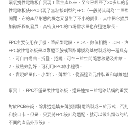
環氧撓性電路板自實現工業生產以來，至今已經歷了30多年的發
性電路板使FPC出現了無粘接劑型的FPC（一般將其稱為“二層
開闢，它的產品形態的概念又發生了不小的變化，其中把它擴展到
加微細程度發展，高密度FPC的市場需求量也在迅速增長。
FPC
主要使用在手機、筆記型電腦、PDA、數位相機、LCM、
FPC軟性電路板是以聚醯亞胺或聚酯薄膜為基材製成的一種具有
1、可自由彎曲、折疊、捲繞，可在三維空間隨意移動及伸縮。
2、散熱效能好，可利用FPC縮小體積。
3、實現輕量化、小型化、薄型化，從而達到元件裝置和導線連
事實上，
FPC
不僅是柔性電路板，還是連接三維電路結構的重要
對於
PCB
來說，除非通過填充薄膜膠將電路製成三維形式，否
和接口卡。
但是，只要將FPC設計為適配，就可以做出類似的
不同的產品外形設計。