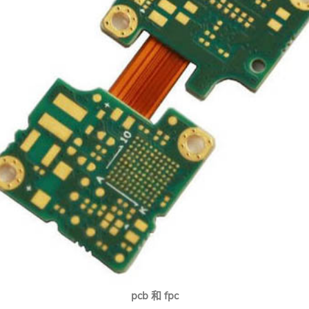
pcb 和 fpc