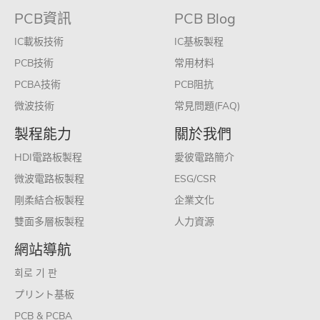
PCB資訊
PCB Blog
IC載板技術
IC基板製程
PCB技術
常用材料
PCBA技術
PCB阻抗
微波技術
常見問題(FAQ)
製程能力
關於我們
HDI電路板製程
愛彼電路簡介
微波電路板製程
ESG/CSR
剛柔結合板製程
企業文化
雙面多層板製程
人力資源
網站導航
회로 기 판
プリント基板
PCB & PCBA