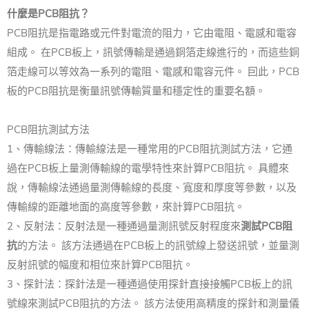
什麼是PCB阻抗？
PCB阻抗是指電路或元件對電流的阻力，它由電阻、電感和電容
組成。 在PCB板上，訊號傳輸是通過銅箔走線進行的，而這些銅
箔走線可以等效為一系列的電阻、電感和電容元件。 囙此，PCB
板的PCB阻抗是衡量訊號傳輸質量和穩定性的重要名額。
PCB阻抗測試方法
1、傳輸線法：傳輸線法是一種常用的PCB阻抗測試方法，它通
過在PCB板上量測傳輸線的電學特性來計算PCB阻抗。 具體來
說，傳輸線法通過量測傳輸線的長度、寬度和厚度等參數，以及
傳輸線的距離地面的高度等參數，來計算PCB阻抗。
2、反射法：反射法是一種通過量測訊號反射程度來
測試PCB阻
抗
的方法。 該方法通過在PCB板上的訊號線上發送訊號，並量測
反射訊號的幅度和相位來計算PCB阻抗。
3、探針法：探針法是一種通過使用探針直接接觸PCB板上的訊
號線來測試PCB阻抗的方法。 該方法使用高精度的探針和測量儀