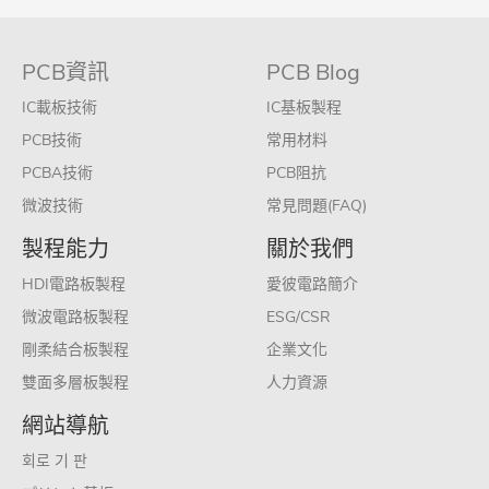
PCB資訊
PCB Blog
IC載板技術
IC基板製程
PCB技術
常用材料
PCBA技術
PCB阻抗
微波技術
常見問題(FAQ)
製程能力
關於我們
HDI電路板製程
愛彼電路簡介
微波電路板製程
ESG/CSR
剛柔結合板製程
企業文化
雙面多層板製程
人力資源
網站導航
회로 기 판