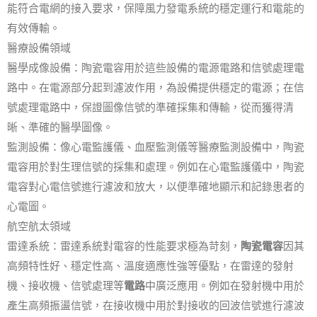
能符合電網的接入要求，保障風力發電系統的穩定運行和電能的
有效傳輸。
醫療設備領域
醫學成像設備：陶瓷電容用於這些設備的電源電路和信號處理電
路中。在電源部分起到濾波作用，為設備提供穩定的電源；在信
號處理電路中，保證圖像信號的準確採集和傳輸，從而獲得清
晰、準確的醫學圖像。
監測設備：像心電監護儀、血壓監測儀等醫療監測設備中，陶瓷
電容用於對生理信號的採集和處理。例如在心電監護儀中，陶瓷
電容對心電信號進行濾波和放大，以便準確地顯示和記錄患者的
心電圖。
航空航太領域
雷達系統：雷達系統對電容的性能要求極為苛刻，
陶瓷電容
因其
高頻特性好、穩定性高、溫度適應性強等優點，在雷達的發射
機、接收機、信號處理等
電路
中廣泛應用。例如在發射機中用於
產生高頻振盪信號，在接收機中用於對接收的回波信號進行濾波