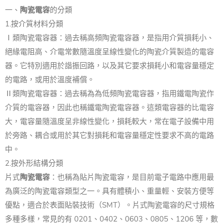
一、
陶瓷電容
的分類
1.按介質材料分類
Ⅰ類陶瓷電容器：過去稱高頻陶瓷電容器，是指用介質損耗小、
絕緣電阻高、介電常數隨溫度呈線性變化的陶瓷介質製造的電容
器。它特別適用於諧振回路，以及其它要求損耗小和電容量穩定
的電路，或用於溫度補償。
Ⅱ類陶瓷電容器：過去稱為為低頻陶瓷電容器，指用鐵電陶瓷作
介質的電容器，因此也稱鐵電陶瓷電容器。這類電容器的比電容
大，電容量隨溫度呈非線性變化，損耗較大，常在電子設備中用
於旁路、耦合或用於其它對損耗和電容量穩定性要求不高的電路
中。
2.按外形結構分類
片式
陶瓷電容
：也稱為貼片陶瓷電容，是目前電子電路中應用最
為廣泛的陶瓷電容類型之一。具有體積小、重量輕、安裝方便等
優點，適合於表面貼裝技術（SMT）。片式陶瓷電容的尺寸規格
多種多樣，常見的有 0201、0402、0603、0805、1206 等，數