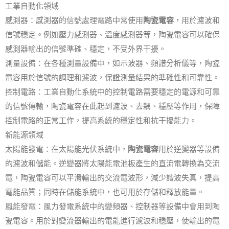
工業自動化領域
感測器：感測器的信號處理電路中常使用
陶瓷電容
，用於濾波和
信號穩定。例如壓力感測器、溫度感測器等，陶瓷電容可以確保
感測器輸出的信號準確、穩定，不受外界干擾。
測量設備：在各種測量設備中，如示波器、頻譜分析儀等，陶瓷
電容用於信號的調理和濾波，保證測量結果的準確性和可靠性。
控制電路：工業自動化系統中的控制電路需要穩定的電源和可靠
的信號傳輸，陶瓷電容在此起到濾波、去耦、穩壓等作用，保障
控制電路的正常工作，提高系統的穩定性和抗干擾能力。
新能源領域
太陽能發電：在太陽能光伏系統中，
陶瓷電容
用於逆變器等設備
的濾波和儲能。逆變器將太陽能電池板產生的直流電轉換為交流
電，陶瓷電容可以平滑輸出的交流電波形，減少諧波失真，提高
電能品質；同時在儲能系統中，也可用於存儲和釋放能量。
風能發電：風力發電系統中的變頻器、控制器等設備中會用到陶
瓷電容。用於對變流器輸出的電能進行濾波和穩壓，使輸出的電