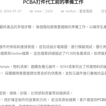
PCBA打件代工前的準備工作
2024-07-27
View：2102
Author：愛彼電路
分
最終產品的多個步驟。 每個階段都需要細緻的準備工作，以確保生
元器件的佈局和連接管道。 這包括設計電路圖、進行模擬測試、優化
檔案和Gerber檔案。 這些檔案詳細描述了PCB的各層資訊，如
 Materials，物料清單）選購各種元器件。 BOM清單列出了所
。 採購團隊需要選擇信譽良好的供應商，並對元器件進行嚴格的品
、型號、規格、封裝、比特號和用量等詳細資訊。
認，用於確定組件的放置和方向。 若沒有原始檔案，客戶需提供
PCB