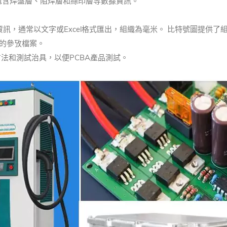
案，包含焊盤層、阻焊層和絲印層等數據資訊。
訊，通常以文字或Excel格式匯出，組織為毫米。 比特號圖提供
的參攷檔案。
法和測試治具，以便PCBA產品測試。