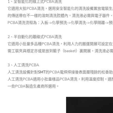
1、全智能化的線上式PCBA清洗
它適用大批PCBA清洗，選用安全智能化的清洗設備置放電裝
的傳送帶在不一樣的溶劑清洗腔體內，清洗液必需與電子器件、
PCBA清洗流程為：入板->化學預洗->化學清洗->化學隔離->預
2、半自動化的離線式PCBA清洗
它適用小批量多品種PCBA清洗，利用人力的搬運開展可設定
需工裝夾具穩定亦或是放到籃子（basket）裏開展，清洗液
3、人工清洗PCBA
人工清洗設備針對
SMT
的PCBA電焊焊接後表面層殘餘的松香
人工清洗PCBA適用小批量樣品PCBA清洗，利用溫度控制，
一些PCBA製造生產商所選用。