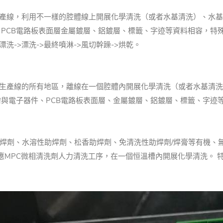
生產線，利用不一樣的腔體線上開展化學清洗（或者水基清洗）、水基
PCB電路板表面層金屬鍍層、鋁鍍層、標籤、字迹等資料相容，特
漂洗->漂洗->最終噴淋->風切幹躁->烘乾。
在生產線的所有地區，離線在一個腔體內開展化學清洗（或者水基清洗
必需與電子器件、PCB電路板表面層、金屬鍍層、鋁鍍層、標籤、字
助焊劑、水溶性助焊劑、松香助焊劑、免清洗性助焊劑/焊膏等有機、
適應MPC微相清洗劑人力清洗工序，在一個恒溫槽內開展化學清洗。