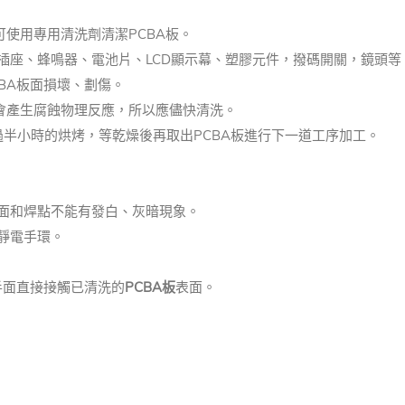
可使用專用清洗劑清潔PCBA板。
插座、蜂鳴器、電池片、LCD顯示幕、塑膠元件，撥碼開關，鏡頭等
BA板面損壞、劃傷。
移會產生腐蝕物理反應，所以應儘快清洗。
經過半小時的烘烤，等乾燥後再取出PCBA板進行下一道工序加工。
表面和焊點不能有發白、灰暗現象。
戴靜電手環。
手面直接接觸已清洗的
PCBA板
表面。