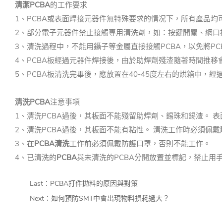
清潔PCBA
的工作要求
1、PCBA或表面焊接元器件無特殊要求的情况下，所有產品均
2、部分電子元器件禁止接觸專用清洗劑，如：按鍵開關、網口
3、清洗過程中，不能用鑷子等金屬直接接觸PCBA，以免將PC
4、PCBA板經過元器件焊接後，由於助焊劑殘渣隨著時間推
5、PCBA板清洗完畢後，應放置在40-45度左右的烘箱中，
清洗PCBA
注意事項
1、清洗PCBA過後，其板面不能殘留助焊劑、錫珠和錫渣。 
2、清洗PCBA過後，其板面不能有粘性。 清洗工作時必須佩
3、在
PCBA清洗
工作前必須佩戴防護口罩，否則不能工作。
4、已清洗的
PCBA
與未清洗的PCBA分開放置並標記，禁止用
Last：
PCBA打件拋料的原因與對策
Next：
如何預防SMT中會出現物料損耗過大？