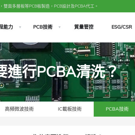
雙面多層板等PCB板製造，PCB設計及PCBA代工。
程能力
PCB技術
質量管控
ESG/CSR
麼要進行PCBA清洗？
高頻微波技術
IC載板技術
PCBA技術