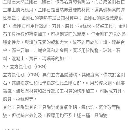
金剛石天然金剛石（鑽石）作為名貴的裝飾品，而合成金剛石在
工業上廣泛應用，金剛石是自然界最硬的材質，還具備極高的彈
性模量； 金剛石的導熱率是已知材質中； 金剛石的絕緣效能很
好。 金剛石可用作鑽頭、刀具、磨具、拉絲模、修整工具； 金剛
石工具進行超精密加工，可達到鏡面光潔度。 但金剛石刀具的熱
穩定性差，與鐵族元素的親和力大，故不能用於加工鐵、鎳基合
金，而主要加工非鐵金屬和非金屬，廣泛用於陶瓷、玻璃、石
料、混凝土、寶石、瑪瑙等的加工。
3、立方氮化硼（CBN）
立方氮化硼（CBN）具有立方晶體結構，其硬度高，僅次於金剛
石，其熱穩定性和化學穩定性比金剛石好，可用於淬火鋼、耐磨
鑄鐵、熱噴塗材質和鎳等難加工材質的切削加工。 可製成刀具、
磨具、拉絲模等。
其他工具陶瓷其它工具陶瓷尚有氧化鋁、氧化鋯、氮化矽等陶
瓷，但從綜合效能及工程應用均不及上述三種工具陶瓷。