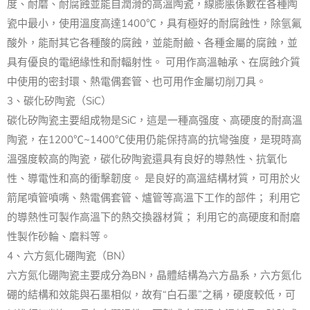
度、耐磨、耐腐蝕並能自潤滑的高溫陶瓷，線膨脹係數在各種陶
瓷中最小，使用溫度高達1400℃，具有極好的耐腐蝕性，除氫氟
酸外，能耐其它各種酸的腐蝕，並能耐鹼、各種金屬的腐蝕，並
具有優良的電絕緣性和耐輻射性。 可用作高溫軸承、在腐蝕介質
中使用的密封環、熱電偶套管、也可用作金屬切削刀具。
3、碳化矽陶瓷（SiC）
碳化矽陶瓷主要組成物是SiC，這是一種高强度、高硬度的耐高溫
陶瓷，在1200℃~1400℃使用仍能保持高的抗彎強度，是現時高
溫强度較高的陶瓷，碳化矽陶瓷還具有良好的導熱性、抗氧化
性、導電性和高的衝擊韌度。 是良好的高溫結構材質，可用於火
箭尾噴管噴嘴、熱電偶套管、爐管等高溫下工作的部件； 利用它
的導熱性可製作高溫下的熱交換器材質； 利用它的高硬度和耐磨
性製作砂輪、磨料等。
4、六方氮化硼陶瓷（BN）
六方氮化硼陶瓷主要成分為BN，晶體結構為六方晶系，六方氮化
硼的結構和效能與石墨相似，故有“白石墨”之稱，硬度較低，可