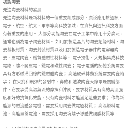
功能陶瓷
先進陶瓷材料的發展
先進陶瓷材料是新材料的一個重要組成部分，廣泛應用於通訊、
電子、航空、航太、軍事等高科技領域，在資訊與通訊科技方面
有著重要的應用。 大部分功能陶瓷在電子工業中應用十分廣泛，
通常也稱為電子陶瓷材料。 如用於製造晶片的陶瓷絕緣材料、陶
瓷基板材質、陶瓷封裝材質以及用於製造電子器件的電容器陶
瓷、壓電陶瓷、鐵氧體磁性材料等。 電子技術、大規模集成科技
電路，離不開壓電、鐵電和磁性陶瓷； 電子電腦的記憶系統需要
具有方形磁滯回線的鐵磁體陶瓷； 高速硬碟轉動系統需要陶瓷軸
承； 在火箭和飛彈的發射中，鼻錐和透波陶瓷天線罩是關鍵部
件，它要承受高溫氣流的摩擦和沖刷，要求材質具有高的高溫强
度和好的抗氧化效能，只有陶瓷材料才能滿足這些要求； 作為新
能源的磁流體發電機，需要採用陶瓷做電極材質； 高溫燃料電
池、高能量蓄電池，需要採用陶瓷塊離子導體做隔膜材質等。