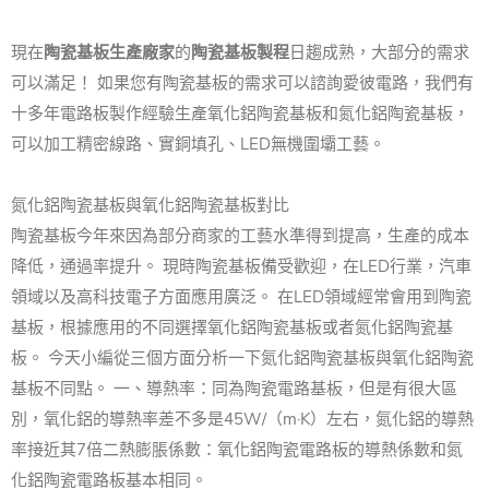
現在
陶瓷基板生產廠家
的
陶瓷基板製程
日趨成熟，大部分的需求
可以滿足！ 如果您有陶瓷基板的需求可以諮詢愛彼電路，我們有
十多年電路板製作經驗生產氧化鋁陶瓷基板和氮化鋁陶瓷基板，
可以加工精密線路、實銅填孔、LED無機圍壩工藝。
氮化鋁陶瓷基板與氧化鋁陶瓷基板對比
陶瓷基板今年來因為部分商家的工藝水準得到提高，生產的成本
降低，通過率提升。 現時陶瓷基板備受歡迎，在LED行業，汽車
領域以及高科技電子方面應用廣泛。 在LED領域經常會用到陶瓷
基板，根據應用的不同選擇氧化鋁陶瓷基板或者氮化鋁陶瓷基
板。 今天小編從三個方面分析一下氮化鋁陶瓷基板與氧化鋁陶瓷
基板不同點。 一、導熱率：同為陶瓷電路基板，但是有很大區
別，氧化鋁的導熱率差不多是45W/（m·K）左右，氮化鋁的導熱
率接近其7倍二熱膨脹係數：氧化鋁陶瓷電路板的導熱係數和氮
化鋁陶瓷電路板基本相同。