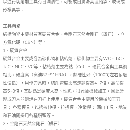
以進行切削加工具有自潤滑性，可製成自潤滑高溫軸承、玻璃成
形模具等。
工具陶瓷
結構陶瓷主要材質有硬質合金、金剛石天然金剛石（鑽石）、立
方氮化硼（CBN）等。
1、硬質合金
硬質合金主要成分為碳化物和粘結劑，碳化物主要有WC、TiC、
TaC、NbC、VC等，粘結劑主要為鈷（Co）。 硬質合金與工具鋼
相比，硬度高（高達87~91HRA），熱硬性好（1000℃左右耐磨
性優良），用作刀具時，切削速度比高速鋼提高4~7倍，壽命提
高5~8倍，其缺點是硬度太高、性脆，很難被機械加工，因此常
製成刀片並鑲焊在刀杆上使用，硬質合金主要用於機械加工刀
具； 各種模具，包括拉伸模、拉拔模、冷鐓模； 礦山工具、地質
和石油開採用各種鑽頭等。
2、金剛石天然金剛石（鑽石）