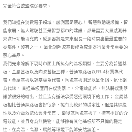
完全符合歐盟環保要求。
我們知道在消費電子領域，感測器是覈心！ 智慧移動端設備、智
能家居、無人駕駛甚至是智慧都市的建設，都是需要大量感測器
來進行功能填充的，感測器將是未來很長一段時間裏最最重要的
零部件，沒有之一。 氧化鋁陶瓷基板成為感測器行業非常重要的
覈心產品。
我們先來瞭解下現時市面上所擁有的基板類型，主要分為普通基
板、金屬基板以及陶瓷基板三種，普通電路板以FR-4材質為代
表，金屬基板以鋁基板為代表，陶瓷基板則是以氧化鋁、氮化鋁
為代錶。 普通基板應用在感測器上，介電效能差，無法將感測器
訊號很好的輸出，並且沒有辦法承受惡劣環境下的工作； 金屬基
板相比普通線路板會好很多，擁有比較好的穩定性，但是其絕緣
性以及介電效能依舊非常差； 最後就陶瓷基板了，擁有極好的介
電效能，並且身為無機物，能够擁有其他基板所不具備的穩定
性，在高溫、高濕、腐蝕等環境下能够安然無恙。