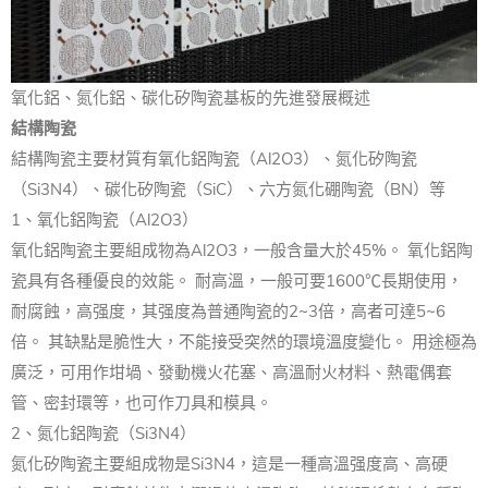
氧化鋁、氮化鋁、碳化矽陶瓷基板的先進發展概述
結構陶瓷
結構陶瓷主要材質有氧化鋁陶瓷（Al2O3）、氮化矽陶瓷
（Si3N4）、碳化矽陶瓷（SiC）、六方氮化硼陶瓷（BN）等
1、氧化鋁陶瓷（Al2O3）
氧化鋁陶瓷主要組成物為Al2O3，一般含量大於45%。 氧化鋁陶
瓷具有各種優良的效能。 耐高溫，一般可要1600℃長期使用，
耐腐蝕，高强度，其强度為普通陶瓷的2~3倍，高者可達5~6
倍。 其缺點是脆性大，不能接受突然的環境溫度變化。 用途極為
廣泛，可用作坩堝、發動機火花塞、高溫耐火材料、熱電偶套
管、密封環等，也可作刀具和模具。
2、氮化鋁陶瓷（Si3N4）
氮化矽陶瓷主要組成物是Si3N4，這是一種高溫强度高、高硬