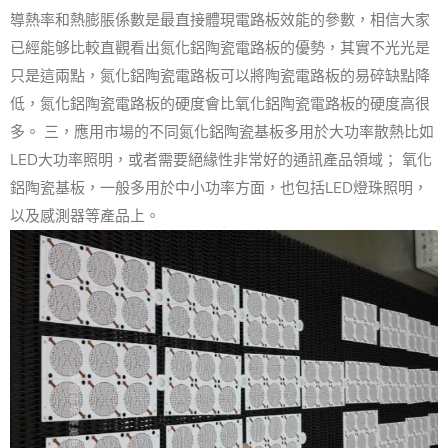
導熱率和熱膨脹係數是最直接體現電路板效能的參數，相信大家
已經能够比較直觀看出氮化鋁陶瓷電路板的優勢，其實不光光是
只是這兩點，氮化鋁陶瓷電路板可以將陶瓷電路板的易碎缺點降
低，氮化鋁陶瓷電路板的硬度會比氧化鋁陶瓷電路板的硬度高很
多。 三，應用市場的不同氮化鋁陶瓷基板多用於大功率散熱比如
LED大功率照明，或者需要絕緣性非常好的通訊產品領域； 氧化
鋁陶瓷基板，一般多用於中小功率方面，也包括LED燈珠照明，
以及感測器等產品上。