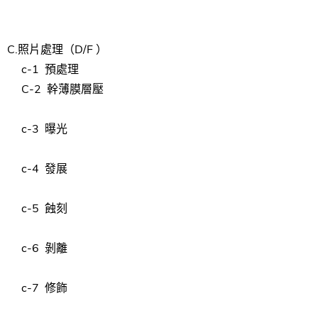
C.
照片
處理（D/F
）
c-1
預處理
C-2
幹
薄膜
層壓
c-3
曝光
c-4
發展
c-5
蝕刻
c-6
剝離
c-7
修飾