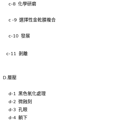
c-8
化學
研磨
c
-9
選擇性
金乾膜
複合
c-10
發展
c-11
剝離
D.
層壓
d-1
黑色
氧化
處理
d-2
微蝕刻
d-3
孔眼
d-4
躺下