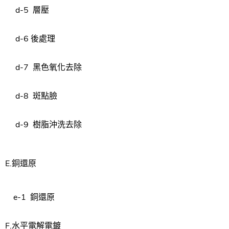
d-5
層壓
d-6 後處理
d-7
黑色
氧化去除
d-8
斑點臉
d-9
樹脂
沖洗
去除
E.
銅還原
e-1
銅還原
F.
水平
電解
電鍍