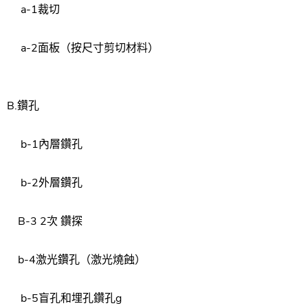
a-1
裁切
a-2
面板（
按尺寸
剪切
材料）
B.
鑽孔
b-1
內層
鑽孔
b-2
外層
鑽孔
B-3
2
次
鑽探
b-4
激光
鑽孔
（
激光燒蝕）
b-5
盲
孔和埋孔
鑽孔
g