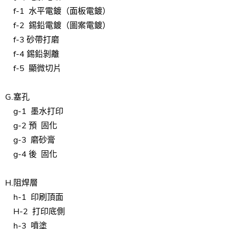
f-1
水平電鍍
（面板電鍍）
f-2
錫鉛
電鍍
（圖案電鍍）
f-3
砂帶打磨
f-4 錫鉛剝離
f-5
顯微切片
G.
塞孔
g-1
墨水
打印
g-2 預
固化
g-3
磨砂膏
g-4 後
固化
H.
阻焊層
h-1
印刷
頂
面
H-2
打印
底
側
h-3
噴塗