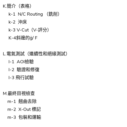
K.
簡介（表格）
k-1
N/C
Routing
（
銑削）
k-2
沖床
k-3 V-Cut（
V-評分）
K-4斜邊
的
ģ/ F
L.
電氣測試
（連續性和絕緣測試）
l-1
AOI檢驗
l-2
驗證
和
修復
l-3 飛行試驗
M.
最終
目視
檢查
m-1
翹曲
去除
m-2
X-Out 標記
m-3
包裝
和
運輸