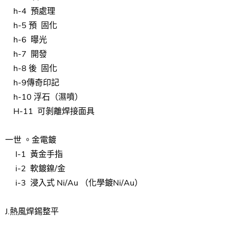
h-4
預處理
h-5 預
固化
h-6
曝光
h-7
開發
h-8 後
固化
h-9
傳奇印記
h-10
浮石（
濕噴）
H-11
可剝離
焊接
面具
一世 。
金
電鍍
I-1
黃金
手指
i-2
軟
鍍
鎳/金
i-3
浸入式 Ni/Au
（
化學鍍
Ni/Au）
J.
熱風
焊錫
整平