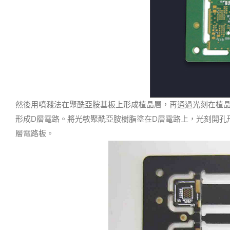
然後用噴濺法在聚酰亞胺基板上形成植晶層，再通過光刻在植
形成D層電路。
將光敏聚酰亞胺樹脂塗在D層電路上，光刻開孔
層電路板。