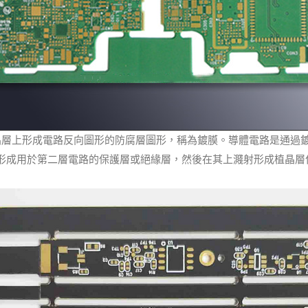
晶層上形成電路反向圖形的防腐層圖形，稱為鍍膜。
導體電路是通過
形成用於第二層電路的保護層或絕緣層，然後在其上濺射形成植晶層