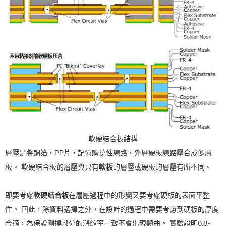
軟硬結合板結構
層壓是將銅箔，PP片，記憶體撓性線路，外層硬板線路壓合成多層
板。 軟硬結合板的層壓與只有
軟板
的層壓或硬板的層壓有所不同。
即要考慮
軟硬結合板
在層壓過程中的形變又要考慮硬板的表面平整
性。 囙此，除資料選擇之外，在設計的過程中需要考慮到硬板的厚度
合適，為保證剛撓部分的漲縮率一致不會出現翹曲。 實驗證明0.8~