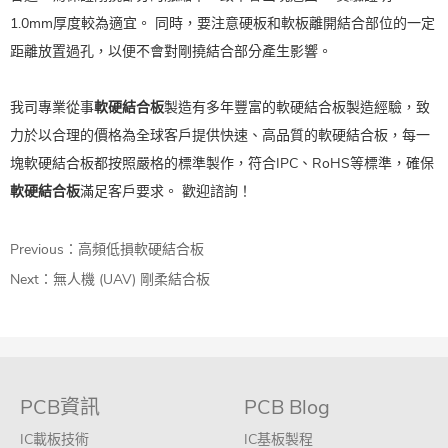
1.0mm厚度較為適宜。 同時，要注意硬板和軟板離開結合部位的一定
距離放置過孔，以便不會對剛撓結合部分產生影響。
我司專業從事
軟硬結合板
製造有多年豐富的軟硬結合板製造經驗，致
力於以合理的價格為全球客戶提供快速、高品質的軟硬結合板，每一
塊軟硬結合板都按照嚴格的標準製作，符合IPC、RoHS等標準，確保
軟硬結合板
滿足客戶要求。 歡迎諮詢！
Previous：
高頻低損軟硬結合板
Next：
無人機 (UAV) 剛柔結合板
PCB資訊
PCB Blog
IC載板技術
IC基板製程