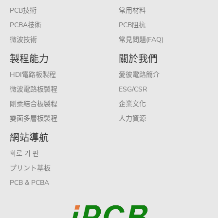
PCB技術
常用材料
PCBA技術
PCB阻抗
微波技術
常見問題(FAQ)
製程能力
關於我們
HDI電路板製程
愛彼電路簡介
微波電路板製程
ESG/CSR
剛柔結合板製程
企業文化
雙面多層板製程
人力資源
網站導航
회로 기 판
プリント基板
PCB & PCBA