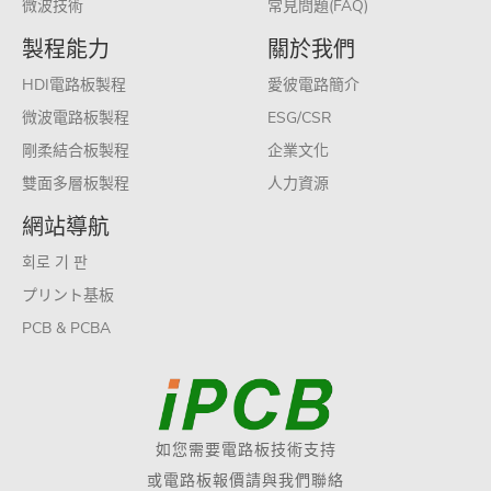
微波技術
常見問題(FAQ)
製程能力
關於我們
HDI電路板製程
愛彼電路簡介
微波電路板製程
ESG/CSR
剛柔結合板製程
企業文化
雙面多層板製程
人力資源
網站導航
회로 기 판
プリント基板
PCB & PCBA
如您需要電路板技術支持
或電路板報價請與我們聯絡