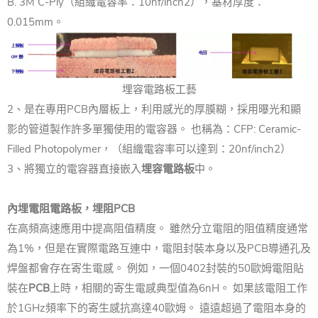
B. 3M C-Ply（組織電容率：10nf/inch2），基材厚度：
0.015mm。
埋容電路板工藝
2、是在專用PCB內層板上，利用感光的厚膜糊，採用曝光和顯
影的管道製作許多單獨使用的電容器。 也稱為：CFP: Ceramic-
Filled Photopolymer，（組織電容率可以達到：20nf/inch2）
3、將獨立的電容器直接嵌入
埋容電路板
中。
內埋電阻電路板，埋阻PCB
在高頻高速應用中提高阻值精度。 雖然分立電阻的阻值精度通常
為1%，但是在實際電路互連中，電阻封裝本身以及PCB導通孔及
焊盤都會存在寄生電感。 例如，一個0402封裝的50歐姆電阻貼
裝在
PCB
上時，相關的寄生電感典型值為6nH。 如果該電阻工作
於1GHz頻率下的寄生感抗高達40歐姆。 遠遠超過了電阻本身的