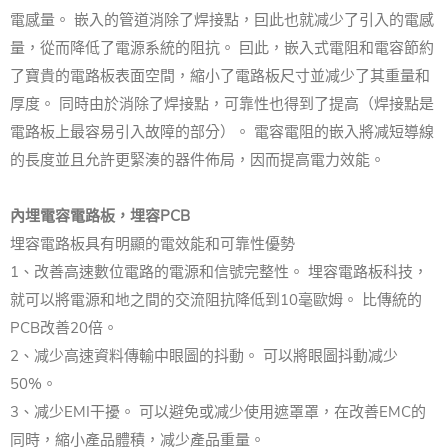
電感量。 嵌入的管道消除了焊接點，囙此也就减少了引入的電感
量，從而降低了電源系統的阻抗。 囙此，嵌入式電阻和電容節約
了寶貴的電路板表面空間，縮小了電路板尺寸並减少了其重量和
厚度。 同時由於消除了焊接點，可靠性也得到了提高（焊接點是
電路板上最容易引入故障的部分）。 電容電阻的嵌入將减短導線
的長度並且允許更緊湊的器件佈局，因而提高電力效能。
內埋電容電路板，埋容PCB
埋容電路板具有明顯的電效能和可靠性優勢
1、改善高速數位電路的電源和信號完整性。 埋容電路板科技，
就可以將電源和地之間的交流阻抗降低到10毫歐姆。 比傳統的
PCB改善20倍。
2、减少高速資料傳輸中眼圖的抖動。 可以將眼圖抖動减少
50%。
3、减少EMI干擾。 可以避免或减少使用遮罩罩，在改善EMC的
同時，縮小產品體積，减少產品重量。