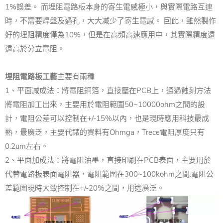
1%誤差。 而埋阻電路板本身的寄生電感極小，與實際電路互連
時，不需要焊盤及過孔，大大减少了寄生電感。 囙此，雖然製作
好的埋阻精度僅為10%，但是在高頻高速應用中，其實際精度遠
遠高於分立電阻。
埋阻電路板工藝
主要有兩種
1、平面减成法：將電阻銅箔，直接壓在PCB上，通過蝕刻方法
將電阻加工出來，主要用於電阻範圍50~10000ohm之間的設
計，電阻公差可以控制在+/-15%以內，也是現時應用科技最成
熟，最廣泛，主要代錶的資料有Ohmga，Trece電阻厚度只有
0.2um左右。
2、平面加成法：將電阻油墨，直接印刷在PCB表面，主要用於
代替電路板表面電阻器，電阻範圍在300~100kohm之間.電阻公
差範圍現時大致控制在+/-20%之間，用途廣泛。