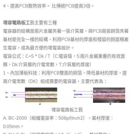
4、提高PCB散熱效率。 比傳統PCB提高3倍。
埋容電路板工
藝主要有三種
電容器的結構是兩片金屬夾著一張介質層，與PCB兩張銅箔夾著
基材是完全一樣的結構，利用PCB基材的厚度和殘留的銅面積產
生電容，成為最方便的埋電容設計。
電容公式：C=S * Dk / T（C:電容值，S:兩片金屬重疊的有效面
積，Dk:介質層的介電常數，T:介質層的厚度）
1、內加薄板科技：利用PCB雙面的銅箔，降低基材的厚度，提
高介電常數（DK）組成需要的電容器，主要代表為：
埋容電路板工藝
A. BC-2000（組織電容率：506pf/inch2），基材厚度：
0.05mm。