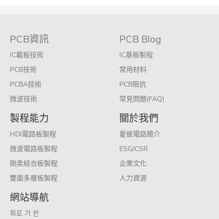
PCB資訊
PCB Blog
IC載板技術
IC基板製程
PCB技術
常用材料
PCBA技術
PCB阻抗
微波技術
常見問題(FAQ)
製程能力
關於我們
HDI電路板製程
愛彼電路簡介
微波電路板製程
ESG/CSR
剛柔結合板製程
企業文化
雙面多層板製程
人力資源
網站導航
회로 기 판