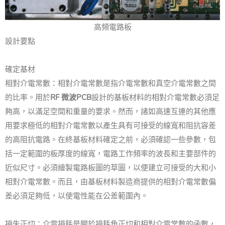
高頻電路板
設計要點
確定基材
相對介電常數：相對介電常數是指介電常數和真空介電常數之間
的比率。用於
RF 微波PCB
設計的基板材料的相對介電常數必須足
夠高，以滿足空間和重量的要求。然而，諸如高速互連的其他應
用要求極低的相對介電常數以產生具有可接受的線寬和阻抗容差
的高阻抗電路。在終基板材料確定之前，必須確認一些參數，包
括一定範圍的板厚度的線寬，電路工作頻率的波長和主要部件的
近似尺寸。必須繪製電路板圖的草圖，以便建立可接受的大和小
相對介電常數。而且，由基板材料製造商提供的相對介電常數偏
差必須足夠低，以使電性能在公差範圍內。
損失正切：介電損耗是關於損耗角正切和相對介電常數的函數，