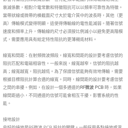
衰減係數，相對介電常數和特徵阻抗可以以頻率可靠性為特徵。
當帶狀線或微帶的橫截面尺寸大於電介質中的波長時，其他（更
高）傳輸模式變得明顯，這使得傳輸線的電性能減弱。隨著信號
速度和頻率上升，傳輸線的尺寸必須按比例減小以避免更高階模
式，需要應用具有給定特性阻抗的更薄襯底材料。
線寬和間距：在射頻微波頻段，線寬和間距的設計要考慮信號的
阻抗匹配和電磁相容性。一般來說，線寬越窄，信號的阻抗越
高；線寬越寬，阻抗越低。為了保證信號能夠有效地傳輸，需要
根據目標阻抗計算合適的線寬。同時，線間距的設計要考慮信號
之間的串擾。例如，在設計一個多通道的
RF微波 PCB
時，如果
線間距過小，不同通道的信號可能會相互干擾，影響系統的性
能。
接地設計
良好的接地是RF微波 PCB 設計的關鍵。一般採用多點接地或混