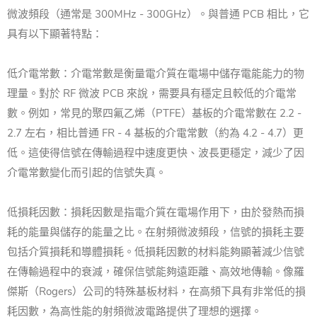
微波頻段（通常是 300MHz - 300GHz）。與普通 PCB 相比，它
具有以下顯著特點：
低介電常數：介電常數是衡量電介質在電場中儲存電能能力的物
理量。對於 RF 微波 PCB 來說，需要具有穩定且較低的介電常
數。例如，常見的聚四氟乙烯（PTFE）基板的介電常數在 2.2 -
2.7 左右，相比普通 FR - 4 基板的介電常數（約為 4.2 - 4.7）更
低。這使得信號在傳輸過程中速度更快、波長更穩定，減少了因
介電常數變化而引起的信號失真。
低損耗因數：損耗因數是指電介質在電場作用下，由於發熱而損
耗的能量與儲存的能量之比。在射頻微波頻段，信號的損耗主要
包括介質損耗和導體損耗。低損耗因數的材料能夠顯著減少信號
在傳輸過程中的衰減，確保信號能夠遠距離、高效地傳輸。像羅
傑斯（Rogers）公司的特殊基板材料，在高頻下具有非常低的損
耗因數，為高性能的射頻微波電路提供了理想的選擇。