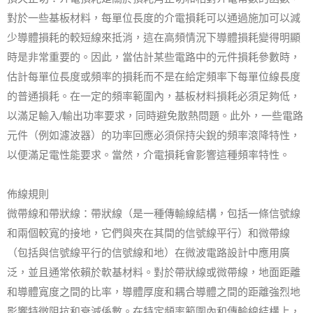
對於一些基板材料，每單位長度的介電損耗可以通過施加可以減
少導體損耗的較短線來抵消，這在高頻情況下導體損耗變得明顯
時是非常重要的。因此，當估計某些電路中的元件損耗參數時，
估計每單位長度或頻率的損耗而不是在給定頻率下每單位線長度
的普通損耗。在一定的頻率範圍內，基板材料損耗必須足夠低，
以滿足輸入/輸出功率要求，同時避免散熱問題。此外，一些電路
元件（例如濾波器）的功率回應必須保持尖銳的頻率滾降特性，
以便滿足電性能要求。當然，介電損耗會影響這種頻率特性。
佈線規則
微帶線和帶狀線：帶狀線（是一種傳輸線結構，包括一條信號線
和兩個較寬的接地，它們與夾在其間的信號線平行）和微帶線
（包括與信號線平行的信號線和地）在微波電路設計中應用廣
泛，並且通常依賴於軟基材料。對於帶狀線或微帶線，地面距離
和導體寬度之間的比率，導體厚度和耦合導體之間的距離強烈地
影響特徵阻抗和衰減係數。在特定頻率範圍內和傳輸線結構上，