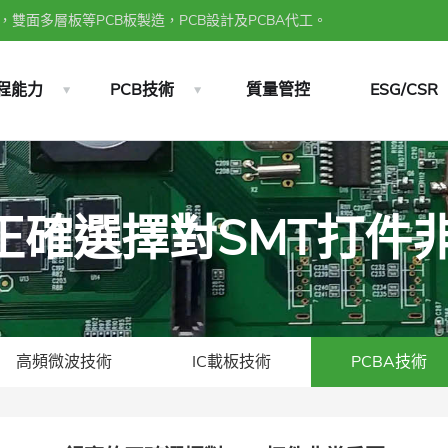
雙面多層板等PCB板製造，PCB設計及PCBA代工。
程能力
PCB技術
質量管控
ESG/CSR
膏的正確選擇對SMT打件
高頻微波技術
IC載板技術
PCBA技術