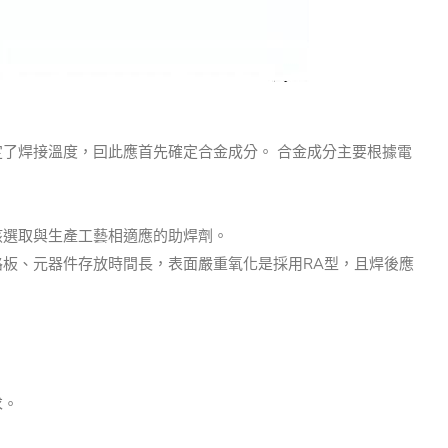
定了焊接溫度，囙此應首先確定合金成分。 合金成分主要根據電
該選取與生產工藝相適應的助焊劑。
路板、元器件存放時間長，表面嚴重氧化是採用RA型，且焊後應
求。