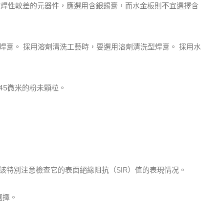
頭和引脚焊性較差的元器件，應選用含銀錫膏，而水金板則不宜選擇含
焊膏。 採用溶劑清洗工藝時，要選用溶劑清洗型焊膏。 採用水
45微米的粉未顆粒。
該特別注意檢查它的表面絕緣阻抗（SIR）值的表現情况。
選擇。