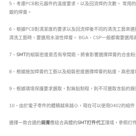
5、考慮PCB和元器件的溫度要求，以及回流焊的次數。 常用的錫
銀的焊膏。
6、根據PCB對清潔度的要求以及回流焊後不同的清洗工藝來
清洗工藝時，要選用水溶性焊膏。 BGA、CSP一般都需要選
7、
SMT
的組裝密度是否有窄間距，將會影響選擇焊膏的合金粉未
8、根據施加焊膏的工藝以及組裝密度選擇焊膏的粘度，高密度
9、根據環境保護要求選取，對無鉛制程，則不可選取含鉛的錫
10、由於電子零件的體積越來越小，現在可以使用0402的組
選擇一款合適的
錫膏
應結合具體的
SMT打件代工
環境，參照打