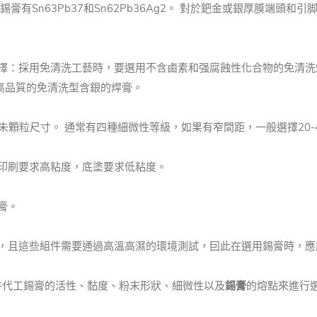
膏有Sn63Pb37和Sn62Pb36Ag2。 對於鈀金或銀厚膜端
選擇：採用免清洗工藝時，要選用不含鹵素和强腐蝕性化合物的免清洗
用高品質的免清洗型含銀的焊膏。
顆粒尺寸。 通常有四種細微性等級，如果有窄間距，一般選擇20-
印刷要求高粘度，底塗要求低粘度。
膏。
件，且這些組件需要通過高溫高濕的環境測試，囙此在選用錫膏時，應
件代工錫膏的活性、黏度、粉末形狀、細微性以及
錫膏
的熔點來進行