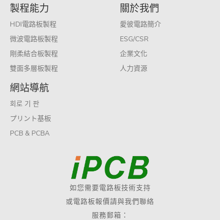
製程能力
關於我們
HDI電路板製程
愛彼電路簡介
微波電路板製程
ESG/CSR
剛柔結合板製程
企業文化
雙面多層板製程
人力資源
網站導航
회로 기 판
プリント基板
PCB & PCBA
如您需要電路板技術支持
或電路板報價請與我們聯絡
服務郵箱：