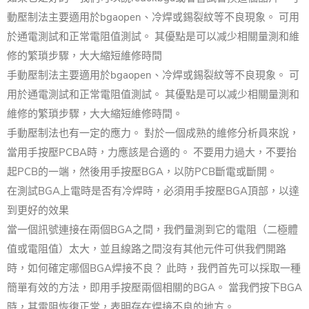
動壓制法主要適用於bgaopen、冷焊或錫裂紋等不良現象。 可用
於通電測試和正常電阻值測試。 其優點是可以减少相關量測和維
修的繁瑣步驟，大大縮短維修時間
手動壓制法主要適用於bgaopen、冷焊或錫裂紋等不良現象。 可
用於通電測試和正常電阻值測試。 其優點是可以减少相關量測和
維修的繁瑣步驟，大大縮短維修時間。
手動壓制法也有一定的應力。 對於一個成熟的維修分析員來說，
當用手按壓PCBA時，力應該是合適的。 不要用力過大，不要抬
起PCB的一端，然後用手按壓BGA，以防PCB斷電或斷開。
在測試BGA上電時是否有冷焊時，必須用手按壓BGA頂部，以達
到更好的效果
當一個訊號連接在兩個BGA之間，我們量測到它的電阻（二極體
值或電阻值）太大，並且線路之間沒有其他元件可供我們開路
時，如何確定哪個BGA焊接不良？ 此時，我們首先可以採取一種
簡單有效的方法，即用手按壓兩個相關的BGA。 當我們按下BGA
時，其電阻恢復正常，表明存在焊接不良的地方。