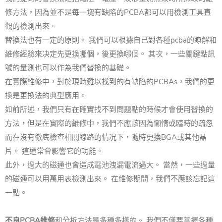
修方法，因為並不是每一塊有缺陷的PCBA都可以用檢測工具直
觀的檢測出來。
替換法也有一定的原則。 我們可以根據自己對各種pcba的瞭解和
維修經驗來决定先更換哪個，後更換哪個。 其次，一些關鍵點訊
號的量測也可以作為我們替換的基礎。
在實際維修中，對於現時難以找到的有缺陷的PCBAs，我們的更
換是更換法的典型應用。
如前所述，我們只有在確實找不到問題點的時候才會使用替換的
方法，但是在實際的維修中，我們不應該因為懶惰或臨時的疏忽
而在沒有徹底檢查相關線路的情况下，隨時更換BGA或其他晶
片。 這通常會影響它的功能。
此外，過大的磁通也會造成電池洩漏電流過大。 當然，一些過量
的磁通可以用萬用表檢測出來。 在維修期間，我們不應該忘記這
一點。
不良PCBA維修
和分析方法是多種多樣的。 我們不僅要掌握各種