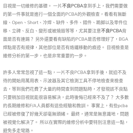
目視是一切維修的基礎。 一片
不良PCBA
拿到手上，我們需要做
的第一件事就是進行一個全面的PCBA的外觀檢查，看看有無斷
線、Open、Short、冷焊、缺件、多件、錯件、跪脚以及零件位
移、立碑、反白、變形或被燒毀等等，尤其要注意
不良PCBA
背
面是否有連錫？ 另外還要看有缺陷的PCBA是否修理好了，BGA
焊點是否有規律，其他部位是否有烙鐵移動的痕迹。 目視檢查是
維修分析的第一步，也是非常重要的一步。
許多人常常忽視了這一點，一片不良PCBA拿到手後，就迫不及
待的開始用萬用表、示波器及其它檢測工具不停地檢查來檢查
去，等到我們花費了大量的時間查到問題點時，才發現該不良點
只要稍加目視就能很容易解决，此時後悔已經來不及了？ 大多數
的長期維修和F/A人員都有這些經驗和教訓。 事實上，有些pcba
已經被修復了好幾天卻毫無頭緒。 最終，通常是無意識地，問題
被視覺化解决了。 所以在實際的維修分析中要特別注意這一點，
避免多走彎路。