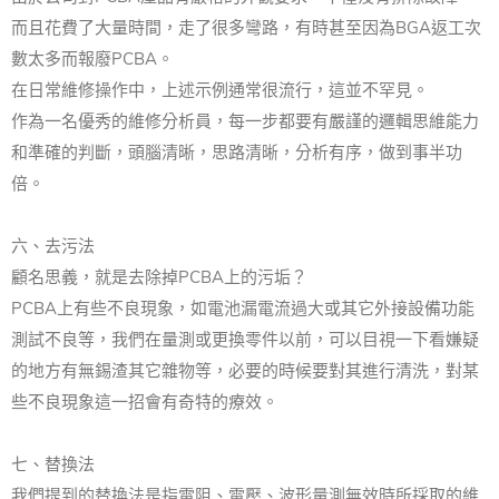
而且花費了大量時間，走了很多彎路，有時甚至因為BGA返工次
數太多而報廢PCBA。
在日常維修操作中，上述示例通常很流行，這並不罕見。
作為一名優秀的維修分析員，每一步都要有嚴謹的邏輯思維能力
和準確的判斷，頭腦清晰，思路清晰，分析有序，做到事半功
倍。
六、去污法
顧名思義，就是去除掉PCBA上的污垢？
PCBA上有些不良現象，如電池漏電流過大或其它外接設備功能
測試不良等，我們在量測或更換零件以前，可以目視一下看嫌疑
的地方有無錫渣其它雜物等，必要的時候要對其進行清洗，對某
些不良現象這一招會有奇特的療效。
七、替換法
我們提到的替換法是指電阻、電壓、波形量測無效時所採取的維