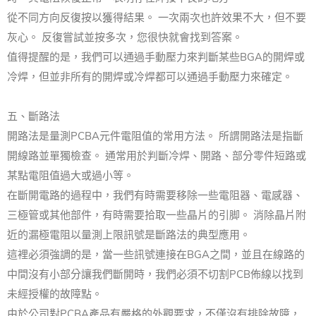
從不同方向反復按以獲得結果。 一次兩次也許效果不大，但不要
灰心。 反復嘗試並按多次，您很快就會找到答案。
值得提醒的是，我們可以通過手動壓力來判斷某些BGA的開焊或
冷焊，但並非所有的開焊或冷焊都可以通過手動壓力來確定。
五、斷路法
開路法是量測PCBA元件電阻值的常用方法。 所謂開路法是指斷
開線路並單獨檢查。 通常用於判斷冷焊、開路、部分零件短路或
某點電阻值過大或過小等。
在斷開電路的過程中，我們有時需要移除一些電阻器、電感器、
三極管或其他部件，有時需要拾取一些晶片的引脚。 消除晶片附
近的漏極電阻以量測上限訊號是斷路法的典型應用。
這裡必須強調的是，當一些訊號連接在BGA之間，並且在線路的
中間沒有小部分讓我們斷開時，我們必須不切割PCB佈線以找到
未經授權的故障點。
由於公司對PCBA產品有嚴格的外觀要求，不僅沒有排除故障，