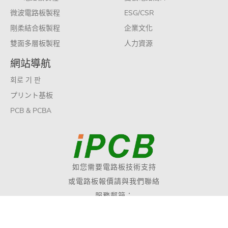
微波電路板製程
ESG/CSR
剛柔結合板製程
企業文化
雙面多層板製程
人力資源
網站導航
회로 기 판
プリント基板
PCB & PCBA
如您需要電路板技術支持
或電路板報價請與我們聯絡
服務郵箱：
sales@ipcb.com