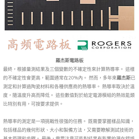
羅杰斯電路板
最終，根據量測結果及三個變數的不確定性來計算熱導率。 這樣
的不確定性會更高，範圍通常在20%內。 然而，多年來
羅杰斯
已
測定和計算過陶瓷材料和各種供應商的熱導率。 熱導率取決於溫
度，隨溫度升高而降低。 這些數值對於給定電源模組的熱效能類
比特別有用，可按要求提供。
熱導率的測定是一項挑戰性很强的任務。 既需要掌握樣品知識，
包括樣品的幾何形狀、大小和製備方法，又需要瞭解測試技術的
基本原理和步驟。 最後，需要注意可能對結果有影響的潜在錯誤