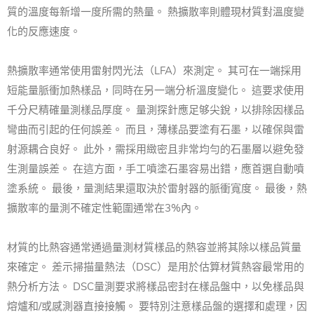
質的溫度每新增一度所需的熱量。 熱擴散率則體現材質對溫度變
化的反應速度。
熱擴散率通常使用雷射閃光法（LFA）來測定。 其可在一端採用
短能量脈衝加熱樣品，同時在另一端分析溫度變化。 這要求使用
千分尺精確量測樣品厚度。 量測探針應足够尖銳，以排除因樣品
彎曲而引起的任何誤差。 而且，薄樣品要塗有石墨，以確保與雷
射源耦合良好。 此外，需採用緻密且非常均勻的石墨層以避免發
生測量誤差。 在這方面，手工噴塗石墨容易出錯，應首選自動噴
塗系統。 最後，量測結果還取決於雷射器的脈衝寬度。 最後，熱
擴散率的量測不確定性範圍通常在3%內。
材質的比熱容通常通過量測材質樣品的熱容並將其除以樣品質量
來確定。 差示掃描量熱法（DSC）是用於估算材質熱容最常用的
熱分析方法。 DSC量測要求將樣品密封在樣品盤中，以免樣品與
熔爐和/或感測器直接接觸。 要特別注意樣品盤的選擇和處理，因