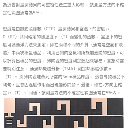
為這會對量測結果的可重複性產生重大影響。 該測量方法的不確
定性範圍通常為5%。
密度是由熱膨脹係數（CTE）量測結果和室溫下的密度 ρ
0（RT）共同確定的隨溫度 ρ （T）而變化的函數。 室溫下的密
度可通過浮力法來測定，即在兩種不同的介質（通常是空氣和液
體）中兩次稱量樣品。 利用已知的空氣和所施加液體的密度，可
以計算出樣品的密度。 薄陶瓷的密度測定聽起來容易，實施時需
要特別注意。 通過熱機械分析（TMA）測定熱膨脹係數 α
（T）。 將薄陶瓷堆疊到所需的3mm樣品厚度。 這會導致樣品不
均勻，且會因溫度作用而出現變形問題。 最後，僅在z方向上確
定 α （T）。 同樣，該測量方法的不確定性範圍通常在5%內。