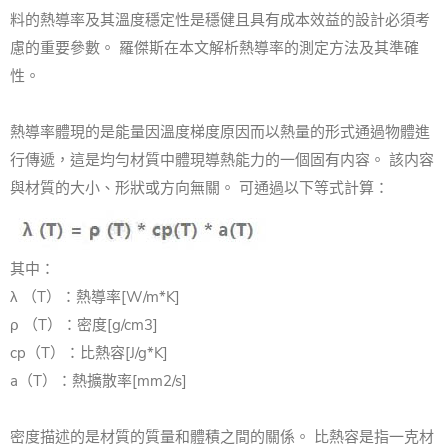
料的熱導率及其溫度穩定性是穩健且具有成本效益的設計必須考
慮的重要參數。 羅傑斯在本文解析熱導率的測定方法及其準確
性。
熱導率體現的是能量因溫度梯度原因而以熱量的形式通過物體進
行傳遞，這是均勻材質中體現導熱能力的一個固有内容。 該内容
與材質的大小、形狀或方向無關。 可通過以下等式計算：
其中：
λ （T）：熱導率[W/m*K]
ρ （T）：密度[g/cm3]
cp（T）：比熱容[J/g*K]
a（T）：熱擴散率[mm2/s]
密度描述的是材質的質量和體積之間的關係。 比熱容是指一克材