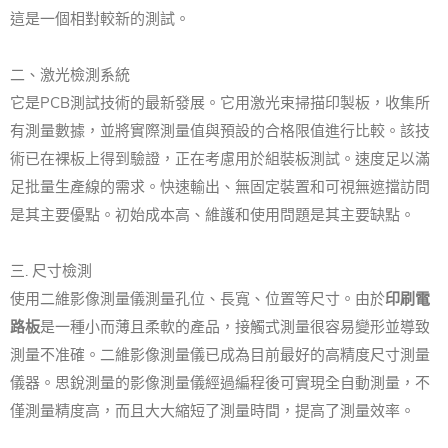
這是一個相對較新的測試。
二、激光檢測系統
它是PCB測試技術的最新發展。它用激光束掃描印製板，收集所
有測量數據，並將實際測量值與預設的合格限值進行比較。該技
術已在裸板上得到驗證，正在考慮用於組裝板測試。速度足以滿
足批量生產線的需求。快速輸出、無固定裝置和可視無遮擋訪問
是其主要優點。初始成本高、維護和使用問題是其主要缺點。
三. 尺寸檢測
使用二維影像測量儀測量孔位、長寬、位置等尺寸。由於
印刷電
路板
是一種小而薄且柔軟的產品，接觸式測量很容易變形並導致
測量不准確。二維影像測量儀已成為目前最好的高精度尺寸測量
儀器。思銳測量的影像測量儀經過編程後可實現全自動測量，不
僅測量精度高，而且大大縮短了測量時間，提高了測量效率。