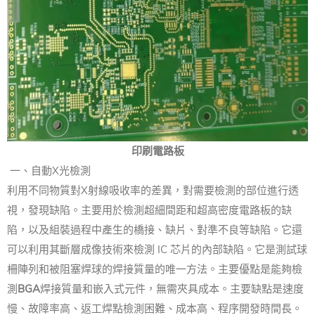
印刷電路板
一、自動X光檢測
利用不同物質對X射線吸收率的差異，對需要檢測的部位進行透
視，發現缺陷。主要用於檢測超細間距和超高密度電路板的缺
陷，以及組裝過程中產生的橋接、缺片、對準不良等缺陷。它還
可以利用其斷層成像技術來檢測 IC 芯片的內部缺陷。它是測試球
柵陣列和被阻塞焊球的焊接質量的唯一方法。主要優點是能夠檢
測
BGA
焊接質量和嵌入式元件，無需夾具成本。主要缺點是速度
慢、故障率高、返工焊點檢測困難、成本高、程序開發時間長。