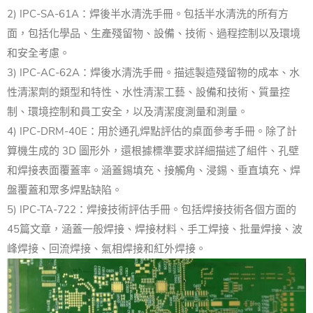
2) IPC-SA-61A：焊後半水清洗手冊。包括半水清洗的所有方
面，包括化學品、生產殘留物、設備、技術、過程控制以及環境
和安全考慮。
3) IPC-AC-62A：焊後水清洗手冊。描述製造殘留物的成本、水
性清潔劑的類型和特性、水性清潔工藝、設備和技術、質量控
制、環境控制和員工安全，以及清潔度測量和測量。
4) IPC-DRM-40E：用於通孔焊點評估的桌面參考手冊。除了計
算機生成的 3D 圖形外，還根據標準要求詳細描述了組件、孔壁
和焊接表面覆蓋率。涵蓋錫填充、接觸角、浸錫、垂直填充、焊
盤覆蓋和眾多焊點缺陷。
5) IPC-TA-722：焊接技術評估手冊。包括焊接技術各個方面的
45篇文章，涵蓋一般焊接、焊接材料、手工焊接、批量焊接、波
峰焊接、回流焊接、氣相焊接和紅外焊接。