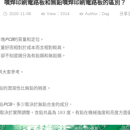
噴焊印刷電路板和無鉛噴焊印刷電路板的區別？
2020-11-06
View：3314
Author：Dag
分享
一塊
PCB
的質量和定位
。
質量好而相對於成本而言相對較高。
，卻不知道錫分為有鉛錫和無鉛錫。
供大家參考。
鉛的潤濕性比無鉛的稍差。
鉛
PCB
。
多少取決於無鉛合金的成分，
取決於實際調整。
含鉛共晶為 183 度。
有鉛在機械強度和亮度方面