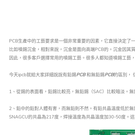
PCB生產中的工藝要求是一個非常重要的因素，它直接決定了
比如噴錫沉金，相對來說，沉金是面向高端PCB的。
沉金因其
因此，很多客戶選擇常用的噴錫工藝。
很多人都知道噴錫工藝
今天ipcb就給大家詳細說說有鉛錫
PCB
和無鉛錫
PCB
的區別，
1、從錫的表面看，鉛錫比較亮，無鉛錫（SAC）比較暗淡。
無
2、鉛中的鉛對人體有害，而無鉛則不然。
有鉛共晶溫度低於無
SNAGCU的共晶為217度，焊接溫度為共晶溫度加30-50度。
這