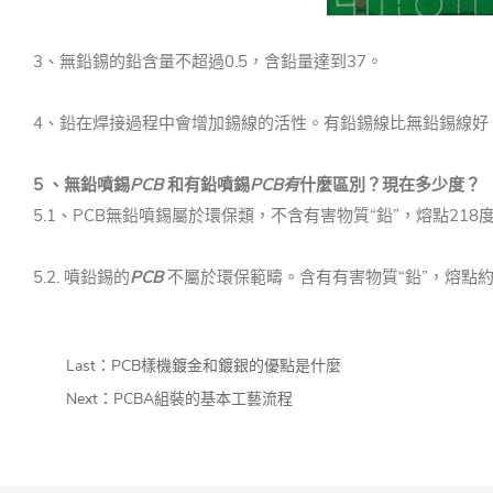
3、無鉛錫的鉛含量不超過0.5，含鉛量達到37。
4、鉛在焊接過程中會增加錫線的活性。
有鉛錫線比無鉛錫線好
5
、無鉛噴錫
PCB
和有鉛噴錫
PCB有
什麼
區別
？
現在多少度？
5.1、PCB無鉛噴錫屬於環保類，不含有害物質“鉛”，熔點218
5.2.
噴鉛錫的
PCB
不屬於環保範疇。
含有有害物質“鉛”，熔點約
Last：
PCB樣機鍍金和鍍銀的優點是什麼
Next：
PCBA組裝的基本工藝流程