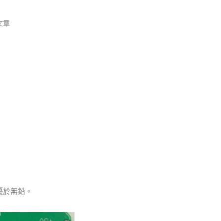
文章
優於無鉛。