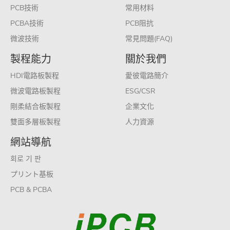
PCB技術
常用材料
PCBA技術
PCB阻抗
微波技術
常見問題(FAQ)
製程能力
關於我們
HDI電路板製程
愛彼電路簡介
微波電路板製程
ESG/CSR
剛柔結合板製程
企業文化
雙面多層板製程
人力資源
網站導航
회로 기 판
プリント基板
PCB & PCBA