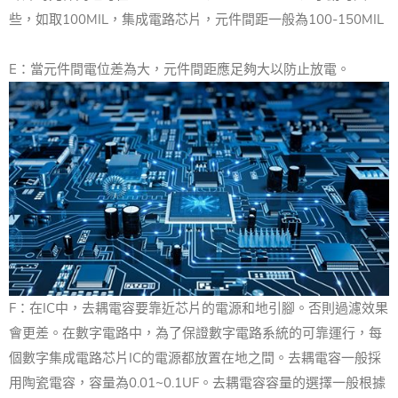
些，如取100MIL，集成電路芯片，元件間距一般為100-150MIL
E：當元件間電位差為大，元件間距應足夠大以防止放電。
F：在IC中，去耦電容要靠近芯片的電源和地引腳。
否則過濾效果
會更差。
在數字電路中，為了保證數字電路系統的可靠運行，每
個數字集成電路芯片IC的電源都放置在地之間。
去耦電容一般採
用陶瓷電容，容量為0.01~0.1UF。
去耦電容容量的選擇一般根據