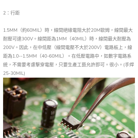
2：行距
1.5MM（約60MIL）時，線間絕緣電阻大於20M歐姆，線間最大
耐壓可達300V。
線間距為1MM（40MIL）時，線間最大耐壓為
200V。
因此，在中低壓（線間電壓不大於200V）電路板上，線
距為1.0--1.5MM（40-60MIL）。
在低壓電路中，如數字電路系
統，不需要考慮擊穿電壓，只要生產工藝允許即可。
很小。
(手焊
25-30MIL)