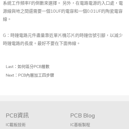
系統工作頻率F的倒數來選擇。 另外，在電路電源的入口處，電
源線與地之間還需要一個10UF的電容和一個0.01UF的陶瓷電容
線。
G：時鐘電路元件盡量靠近單片機芯片的時鐘信號引腳，以減少
時鐘電路的長度。
最好不要在下面佈線。
Last：
如何區分PCB層數
Next：
PCB內層加工四步驟
PCB資訊
PCB Blog
IC載板技術
IC基板製程