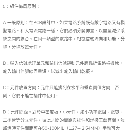
5：組件佈局原則：
A 一般原則：在PCB設計中，如果電路系統既有數字電路又有模
擬電路。
和大電流電路一樣，它們必須分開佈置，以盡量減少系
統之間的耦合。
在同一類型的電路中，根據信號流向和功能，分
塊，分塊放置元件。
B：輸入信號處理單元和輸出信號驅動元件應靠近電路板邊緣，
輸入輸出信號線盡量短，以減少輸入輸出乾擾。
C：元件放置方向：元件只能排列在水平和垂直兩個方向。
否
則，它們不能在插件中使用。
D：元件間距。
對於中密度板，小元件，如小功率電阻、電容、
二極管等分立元件，彼此之間的間距與插件和焊接工藝有關。
波
峰焊時元件間距可在50-100MIL（1.27-- 2.54MM）手動可大