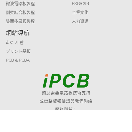
微波電路板製程
ESG/CSR
剛柔結合板製程
企業文化
雙面多層板製程
人力資源
網站導航
회로 기 판
プリント基板
PCB & PCBA
如您需要電路板技術支持
或電路板報價請與我們聯絡
服務郵箱：
sales@ipcb.com
Copyright © 2019 愛彼電路股份有限公司 版權所有
網站地圖