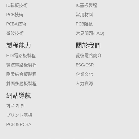
IC載板技術
IC基板製程
PCB技術
常用材料
PCBA技術
PCB阻抗
微波技術
常見問題(FAQ)
製程能力
關於我們
HDI電路板製程
愛彼電路簡介
微波電路板製程
ESG/CSR
剛柔結合板製程
企業文化
雙面多層板製程
人力資源
網站導航
회로 기 판
プリント基板
PCB & PCBA