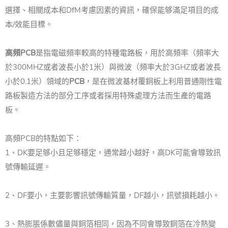
選擇、相關成本和DfM考慮因素的資訊，確保能够滿足項目的成
本/效能目標。
高頻PCB
是指電磁頻率較高的特種電路板，用於高頻率（頻率大
於300MHZ或者波長小於1米）與微波（頻率大於3GHZ或者波長
小於0.1米）領域的
PCB
，是在微波基材覆銅板上利用普通剛性電
路板製造方法的部分工序或者採用特殊處理方法而生產的電路
板。
高頻PCB的特點如下：
1、DK要足够小且足够穩定，通常越小越好，高DK可能會導致訊
號傳輸延遲。
2、DF要小，主要影響訊號傳輸質量，DF越小，訊號損耗越小。
3、熱膨脹係數儘量與銅箔相同，因為不同會導致銅箔在冷熱變