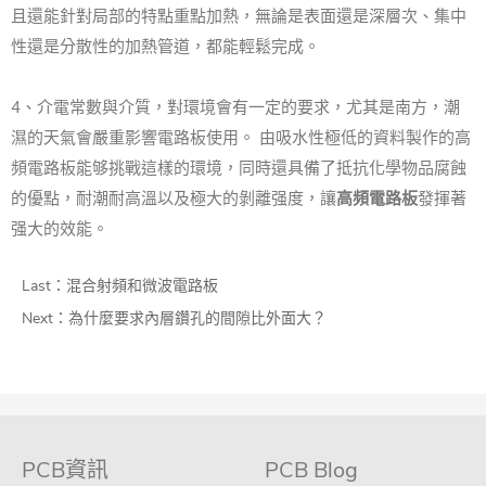
且還能針對局部的特點重點加熱，無論是表面還是深層次、集中
性還是分散性的加熱管道，都能輕鬆完成。
4、介電常數與介質，對環境會有一定的要求，尤其是南方，潮
濕的天氣會嚴重影響電路板使用。 由吸水性極低的資料製作的高
頻電路板能够挑戰這樣的環境，同時還具備了抵抗化學物品腐蝕
的優點，耐潮耐高溫以及極大的剝離强度，讓
高頻電路板
發揮著
强大的效能。
Last：
混合射頻和微波電路板
Next：
為什麼要求內層鑽孔的間隙比外面大？
PCB資訊
PCB Blog