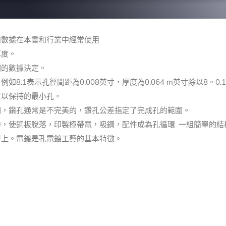
和數據在本書和行業中經常使用
厚度。
關的數據決定。
。
例如8:1表示孔徑間距為0.008英寸，厚度為0.064 m英寸除以8。0.
可以保持的最小孔。
因，鑽孔通常是不完美的，鑽孔公差指定了完成孔的範圍。
，使銅板脫落，印製極帶電，吸鋼，配件成為孔循環.
一組簡單的結
層上。
電鍍是孔電鍍工藝的基本特徵。
。