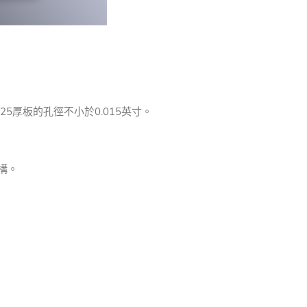
125厚板的孔徑不小於0.015英寸。
構。