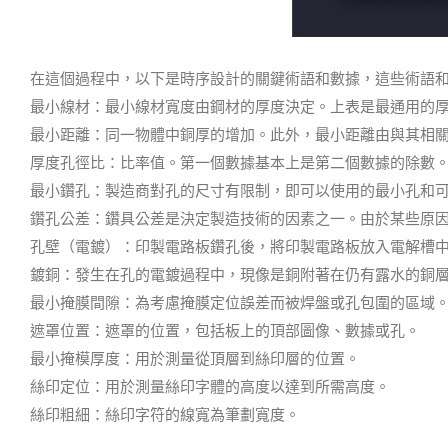
在這個過程中，以下是時序設計的關鍵術語和數據，這些術語
最小線材：最小線材寬度由鋼材的厚度決定。
上表是最通用的
最小距離：同一物體中銅厚的增加。
此外，最小距離由與其相
厚度孔徑比：比率值。
第一個數據基本上是第二個數據的除數
最小鑽孔：製造商對孔的尺寸有限制，即可以使用的最小孔和
鑽孔公差：鑽具公差是決定製造技術的因素之一。
由於某些原
孔壁（電鍍）：印製電路板鑽孔後，將印製電路板放入電解槽中
鍍銅：發生在孔的電鍍過程中，現像是銅附著在仍有露水的銅
最小掩膜間隙：為考慮掩膜定位誤差而被焊盤或孔包圍的區域
遮罩位置：遮罩的位置，包括板上的頂部圖像、數據或孔。
最小掩模厚度：用於測量從頂層到絲印層的位置。
絲印定位：用於測量絲印字體的高度以達到所需高度。
絲印粗細：絲印字符的線寬為筆劃寬度。