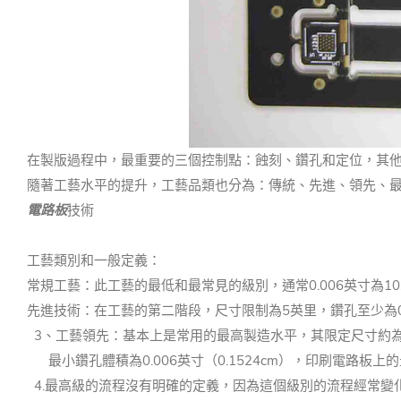
在製版過程中，最重要的三個控制點：蝕刻、鑽孔和定位，其
隨著工藝水平的提升，工藝品類也分為：傳統、先進、領先、
電路板
技術
工藝類別和一般定義：
常規工藝：此工藝的最低和最常見的級別，通常0.006英寸為10.00
先進技術：在工藝的第二階段，尺寸限制為5英里，鑽孔至少為0.00
3、工藝領先：基本上是常用的最高製造水平，其限定尺寸約為
最小鑽孔體積為0.006英寸（0.1524cm），印刷電路板上的
4.最高級的流程沒有明確的定義，因為這個級別的流程經常變