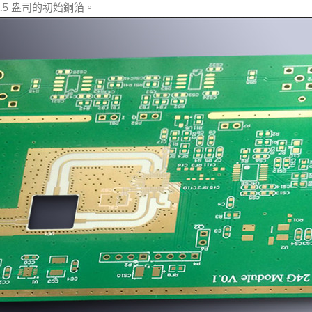
5 盎司的初始銅箔。