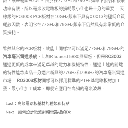
數，誤差範圍±0.04。 由於在77 GHz和79GHz頻率下發射和接收
功率有限，所以毫米波電路板的損耗最小化也是十分的重要。 天
線級的RO3003 PCB板材在10GHz頻率下具有0.0013的極低介質
耗散因數，表明它在77GHz和79GHz頻率下仍然具有非常低的介
質損耗。
雖然其它的PCB板材，效能上同樣地可以滿足77GHz和79GHz的
汽車毫米雷達系統
，比如RT/duroid 5880層壓板，但是
RO3003
通過更低的成本來滿足卓越的電力和機械特性，通過上述的關鍵
的特性這款產品十分適合新興的77GHz和79GHz的汽車毫米雷達
市場。
RO3003板材
同樣可以採用標準的PTFE基電路板材加工
藝，最小化加工成本，即便它應用在高頻的毫米波段。
Last：
高頻電路板基材的種類和特點
Next：
如何設計微波射頻電路板的Dk