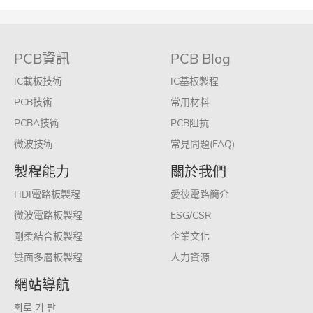
PCB資訊
PCB Blog
IC載板技術
IC基板製程
PCB技術
常用材料
PCBA技術
PCB阻抗
微波技術
常見問題(FAQ)
製程能力
關於我們
HDI電路板製程
愛彼電路簡介
微波電路板製程
ESG/CSR
剛柔結合板製程
企業文化
雙面多層板製程
人力資源
網站導航
회로 기 판