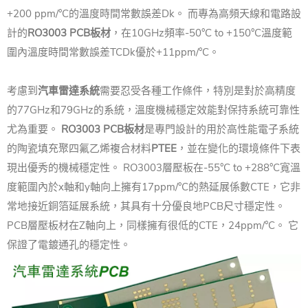
+200 ppm/°C的溫度時間常數誤差Dk。 而專為高頻天線和電路設
計的
RO3003 PCB板材
，在10GHz頻率-50°C to +150°C溫度範
圍內溫度時間常數誤差TCDk優於+11ppm/°C。
考慮到
汽車雷達系統
需要忍受各種工作條件，特別是對於高精度
的77GHz和79GHz的系統，溫度機械穩定效能對保持系統可靠性
尤為重要。
RO3003 PCB板材
是專門設計的用於高性能電子系統
的陶瓷填充聚四氟乙烯複合材料
PTEE
，並在變化的環境條件下表
現出優秀的機械穩定性。 RO3003層壓板在-55°C to +288°C寬溫
度範圍內於x軸和y軸向上擁有17ppm/°C的熱延展係數CTE，它非
常地接近銅箔延展系統，其具有十分優良地PCB尺寸穩定性。
PCB層壓板材在Z軸向上，同樣擁有很低的CTE，24ppm/°C。 它
保證了電鍍通孔的穩定性。