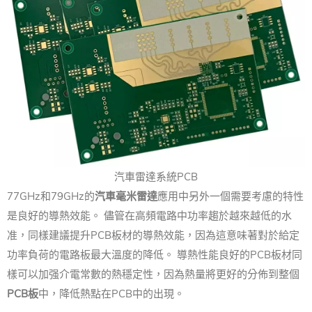
汽車雷達系統PCB
77GHz和79GHz的
汽車毫米雷達
應用中另外一個需要考慮的特性
是良好的導熱效能。 儘管在高頻電路中功率趨於越來越低的水
准，同樣建議提升PCB板材的導熱效能，因為這意味著對於給定
功率負荷的電路板最大溫度的降低。 導熱性能良好的PCB板材同
樣可以加强介電常數的熱穩定性，因為熱量將更好的分佈到整個
PCB板
中，降低熱點在PCB中的出現。