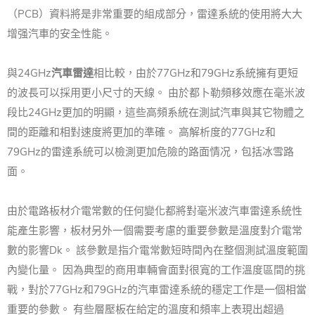
（PCB）資料將是非常重要的組成部分，雷達系統的使用將大大
增强汽車的安全性能。
與24GHz
汽車雷達
相比較，由於77GHz和79GHz系統擁有更短
的波長可以採用更小尺寸的天線。 由於都卜勒頻移效應在毫米波
段比24GHz更加的明顯，這些高頻系統在測試汽車與其它物體之
間的距離和相對速度將更加的準確。 高解析度的77GHz和
79GHz的雷達系統可以檢測更加危險的路面情况，包括冰雪路
面。
由於電路板材介電常數的任何變化都將對毫米波汽車雷達系統性
能產生影響，板材另外一個需要考慮的重要參數是溫度對介電常
數的影響Dk。 該參數是指介電常數短時間內在整個測試溫度範圍
內變化量。 因為典型的商用車輛會面對很寬的工作溫度區間的挑
戰，對於77GHz和79GHz的汽車雷達系統的穩定工作是一個相當
重要的參數。 有些層壓板在給定的溫度和頻率上表現出超過