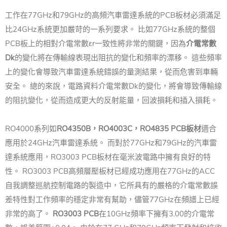
工作在77GHz和79GHz的高頻汽車雷達系統的PCB板材必須滿足
比24GHz系統更加嚴苛的一系列要求。 比如77GHz系統的整個
PCB板上的相對介電常數εr一致性將非常的關鍵，因為
介電常數
Dk
的變化將在傳輸線表現出阻抗的變化和頻率的漂移。 這些頻率
上的變化會導致汽車雷達系統錯誤的量測結果，從而危害到車輛
安全。 總的來說，電路資料介電常數Dk的變化，將會導致傳輸線
的阻抗變化，從而造成更大的反射能量，回波損耗和插入損耗。
RO4000系列如
RO4350B，RO4003C，RO4835 PCB板材
適合
應用於24GHz汽車雷達系統。 而對於77GHz和79GHz的汽車雷
達系統應用，RO3003 PCB板材在毫米波電路中擁有良好的特
性。 RO3003 PCB高頻層壓板材已經成功應用在77GHz的ACC
自我調整巡航控制電路的製造中，它所具有的嚴格的介電常數誤
差特性對工作頻率的穩定非常有幫助，儘管77GHz在頻譜上已經
非常的高了。
RO3003 PCB
在10GHz頻率下擁有3.00的介電常