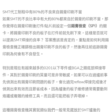
SMT代工制程中有80%的不良來自錫膏印刷不當
如果SMT的不良比率中有大約80%都來自於錫膏的印刷不當，那
你覺得在錫膏印刷後打件/貼片前設定一個
錫膏檢查（SPI）
的關
卡，將錫膏印刷不良的板子在打件前就先刷下來，這樣是否就可
以提高SMT焊接的良率？ 答案應該是肯定的，重點是如何利用錫
膏檢查機正確篩檢出錫膏印刷不良的板子，然後再往前追跡錫膏
印刷為何會有不良發生。
特別是現在有越來越多的0201以下零件或BGA之類底部焊接零
件，其對於錫膏印刷的質量可是非常敏感，如果可以在過爐前事
先偵測出有錫膏印刷問題的板子，會比過完reflow焊接完成後才
偵測出來有效而且節省成本，因為爐後的板子維修通常需要動到
烙鐵或複雜的維修工具，而且還可能把板子弄壞掉。
這種錫膏檢查機其實就類似我們一般常見擺放於SMT爐後的