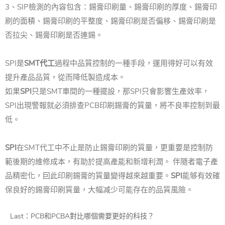
3、SIP檢測的內容包含：錫膏印刷量、錫膏印刷的厚度、錫膏印
刷的面積、錫膏印刷的平整度、錫膏印刷是否偏移、錫膏印刷是
否拉尖、錫膏印刷是否連錫。
SPI是
SMT代工
過程中品質控制的一種手段，運用得好可以有效
提升產品品質，從而降低製造成本。
如果
SPI
只是SMT車間的一種擺設，那SPI只會影響生產效率，
SPI出現警報就必須排查PCB印刷錫膏的質量，將不良率控制到最
低。
SPI
在SMT代工中不止是防止錫膏印刷的質量，更重要是控制防
範後期的維修成本，有助於提高產能和新增利潤。 伴隨者電子產
品精密化，囙此印刷錫膏的質量變得越來越重要。
SPI
能够有效確
保良好的錫膏印刷質量，大幅减少可能存在的品質風險。
Last：
PCB和PCBA對比哪個需要更好的科技？