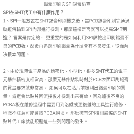
錫膏印刷與SPI錫膏檢查
SPI在SMT代工中有什麼作用？
1、
SPI
一般放置在SMT錫膏印刷機之後，當PCB錫膏印刷完通過
軌道傳輸到SPI內部進行檢測，那麼這樣是否就可以提高
SMT制
造
？ 答案是肯定的。 更重要的是如何利用SPI篩檢出印刷錫膏不
良的
PCB板
，然後再追跡印刷錫膏為什麼會有不良發生，從而解
决根本問題。
2、由於現時電子產品的精密化、小型化，很多
SMT代工
的電子
元器件精密度相當高，那麼元器件貼裝時對於PCB表面印刷錫膏
的質量要求就非常高。 如果可以在貼片前檢測出錫膏印刷的質
量，肯定會比貼片回流接後才檢測出來有效，因為爐後不良的
PCBA板在維修過程中需要用到洛鐵或更複雜的工具進行維修，
稍微不注意可能會將PCBA損壞。 那麼擁有SPI檢測設備的SMT
貼片代工廠就能規避這一些列問題的發生。