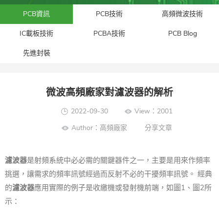
PCB資訊
PCB技術
高頻微波技術
IC載板技術
PCBA技術
PCB Blog
先進封裝​
微波高頻廠家對濾波器的解析
2022-09-30
View：2001
Author：高頻廠家
分享文章
濾波器
是射頻系統中必必需的關鍵器件之一，主要是用來作頻率
挑選，讓需求的頻率訊號經過而反射不必的干擾頻率訊號。 經典
的
濾波器
應用實際的例子是收繳機或發射機前端，如圖1、圖2所
示：