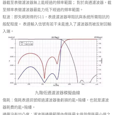
器截至表徵濾波器無上能經過的頻率範圍； 對於高通濾波器，截
至頻率表徵濾波器最能力低下經過的頻率範圍。
駐波：即矢網測得的S11，表達濾波器埠阻抗與系統所需阻抗的
般配程度。 表達輸入信號有若干未能進入了濾波器而被反射回輸
入端。
九階低通濾波器模擬曲線
傷耗：傷耗表達訊號經過濾波器後虧損的能+羭縷，也就是濾波
器耗費的能+羭縷。
通帶沒有凹凸度：濾波器通帶範圍內傷耗最大值與傷耗最小值之