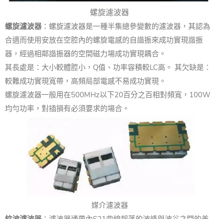
螺旋濾波器
螺旋濾波器
：螺旋濾波器是一種半集總參變數的濾波器，其認為
合適而使用安放在空腔內的螺旋電感的自諧振來成功實現諧振
器，經過相鄰諧振器的空間磁力場成功實現耦合。
其長處是：大小較體腔小，Q值、功率容積較LC高。 其欠缺是：
較難成功實現寬帶，高頻局部電感不易成功實現。
螺旋濾波器一般用在500MHz以下20百分之百相對頻寬，100W
均勻功率，對插損有必須要求的場合。
媒介濾波器
紋波濾波器
：濾波器通帶內S21曲線起落的波峰與波谷之間的差