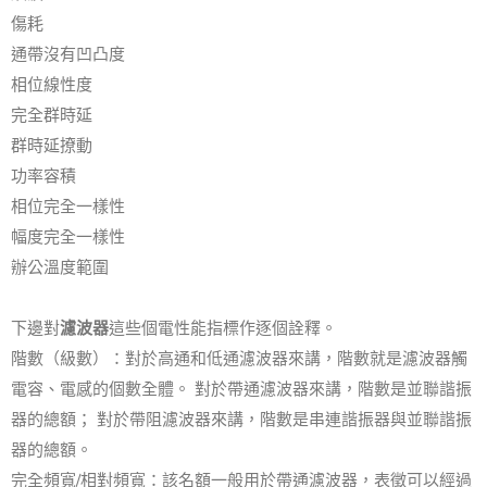
傷耗
通帶沒有凹凸度
相位線性度
完全群時延
群時延撩動
功率容積
相位完全一樣性
幅度完全一樣性
辦公溫度範圍
下邊對
濾波器
這些個電性能指標作逐個詮釋。
階數（級數）：對於高通和低通濾波器來講，階數就是濾波器觸
電容、電感的個數全體。 對於帶通濾波器來講，階數是並聯諧振
器的總額； 對於帶阻濾波器來講，階數是串連諧振器與並聯諧振
器的總額。
完全頻寬/相對頻寬：該名額一般用於帶通濾波器，表徵可以經過