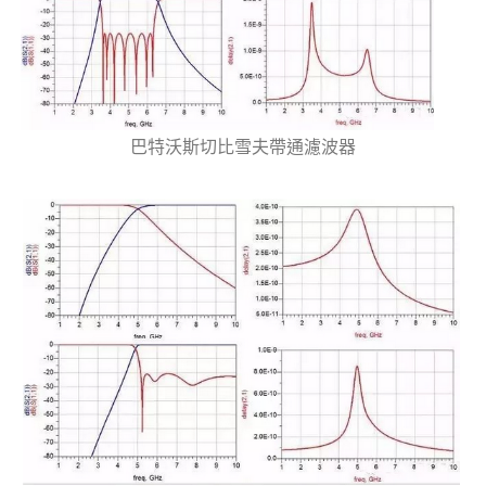
巴特沃斯切比雪夫帶通濾波器