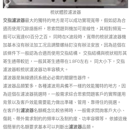
梳狀體腔濾波器
交指濾波器
最大的獨特的地方是可以成功實現寬帶，假如認為合
適而使用冗餘諧振杆，思索問題到機加可是線性，其相對頻寬一
般可以寬達60百分之百。 同時在K波段時，寬帶的梳狀濾波器機
加基本沒有辦法加工况且調整螺絲釘沒有辦法安放，因為這個在
該條件下一般認為合適而使用交指結構。 交指結構與梳狀相形其
寄生通帶較近，一般其寄生通帶在1.8F0左右。 同大小下，交指
濾波器較梳狀濾波器功率容積大。
濾波器是無線通訊系統必必需的關鍵性器件。
濾波器品類繁多，各種濾波用具備不一樣的效能獨特的地方，因
為這個在濾波器挑選時，一般需求綜合思索問題客戶的實際運用
背景以及客戶效能需要能力做出準確、管用、靠得住的挑選。
在客戶對
濾波器
名額概念比較依稀時，一般需求問詢客戶大小、
傷耗、帶外需求制約的頻率以及制約度、功率容積等。 依據這幾
個簡單的名額要求基本可以判斷出
濾波器
品類。