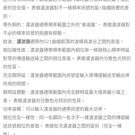
差的完全值。 表徵濾波器對不一樣頻率訊號的能+羭縷耗費的差
別。
帶外制約：濾波器通帶頻率範圍之外的“衰减量”。 表徵濾波器對
不必的頻率訊號的挑選有經驗。
紋波：
濾波器
通帶內S21曲線起落的波峰與波谷之間的差值。
相位線性度：濾波器通帶頻率範圍內相位與一條與核心頻率時延
對等的傳道輸送線之間的相位差值。 表徵濾波器的分散色光特別
的性質。
完全群時延：濾波器通帶範圍內訊號從輸入埠傳道輸送至輸出埠
所用的時間。
群時延撩動：濾波器通帶範圍內完全群時延最大值與最小值之
差。 表徵濾波器的分散色光特別的性質。
功率容積：可以輸入濾波器的通帶訊號的最大功率。
相位完全一樣性：同一名額同一批次不一樣濾波器之間的傳道輸
送訊號相位的差值。 表徵批次濾波器之間的區別（完全一樣
性）。