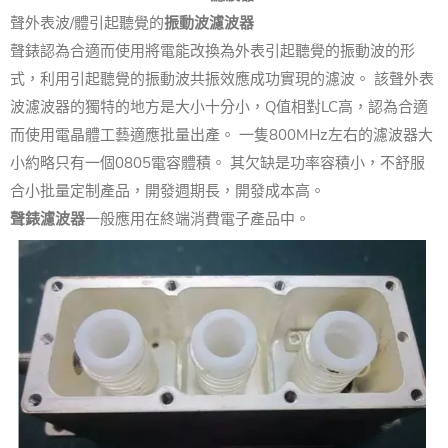
聲外表波/體引起聽覺的
振動波濾波器
聲錶認為合適而使用將電能改換為外表引起聽覺的振動波的形
式，利用引起聽覺的振動波共振效應成功實現的濾波。 該聲外表
波濾波器的獨特的地方是大小十分小，Q值相對LC高，認為合適
而使用電晶體工藝適應批量出產。 一隻800MHz左右的濾波器大
小約略只有一個0805電容體積。 其欠缺是功率容積小，不舒服
合小批量定制產品，開發週期長，開發成本高。
聲錶濾波器
一般應用在終端消費電子產品中。