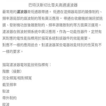
巴特沃斯切比雪夫高通濾波器
最常用的
濾波器
是低通跟帶通。 低通在混頻器局部的鏡像制約、
頻率源局部的諧波制約等有廣泛應用。 帶通在收繳機前端訊號挑
選、發射機功放後雜散制約、頻率源雜散制約等方面廣泛運用。
濾波器在微波射頻系統中廣泛應用，作為一功能性器件，定然有
其對應的電性能指標用於描寫系統對該器件的效能需要。
對應不一樣的應用途合，對濾波器某些電器效能特別的性質有不
一樣的要求。
描寫濾波器電效能技術指標有：
階數（級數）
完全頻寬/相對頻寬
截至頻率
駐波
帶外制約
紋波