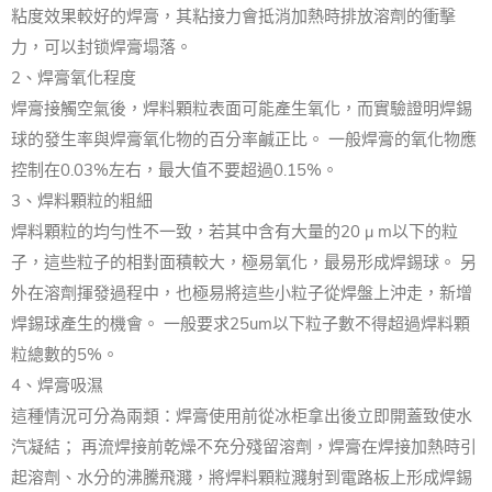
粘度效果較好的焊膏，其粘接力會抵消加熱時排放溶劑的衝擊
力，可以封锁焊膏塌落。
2、焊膏氧化程度
焊膏接觸空氣後，焊料顆粒表面可能產生氧化，而實驗證明焊錫
球的發生率與焊膏氧化物的百分率鹹正比。 一般焊膏的氧化物應
控制在0.03%左右，最大值不要超過0.15%。
3、焊料顆粒的粗細
焊料顆粒的均勻性不一致，若其中含有大量的20 μ m以下的粒
子，這些粒子的相對面積較大，極易氧化，最易形成焊錫球。 另
外在溶劑揮發過程中，也極易將這些小粒子從焊盤上沖走，新增
焊錫球產生的機會。 一般要求25um以下粒子數不得超過焊料顆
粒總數的5%。
4、焊膏吸濕
這種情況可分為兩類：焊膏使用前從冰柜拿出後立即開蓋致使水
汽凝結； 再流焊接前乾燥不充分殘留溶劑，焊膏在焊接加熱時引
起溶劑、水分的沸騰飛濺，將焊料顆粒濺射到電路板上形成焊錫