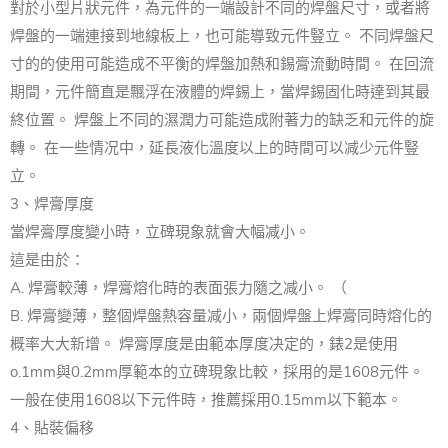
對於小型片狀元件，為元件的一端設計不同的焊盤尺寸，或者將
焊盤的一端連接到地線板上，也可能導致元件豎立。 不同焊盤尺
寸的的使用可能造成不平衡的焊盤加熱和錫膏流動時間。 在回流
期間，元件簡直是飄浮在液體的焊錫上，當焊錫固化時達到其最
終位置。 焊盤上不同的濕潤力可能造成附著力的缺乏和元件的旋
轉。 在一些情况中，延長液化溫度以上的時間可以减少元件豎
立。
3、焊膏厚度
當焊膏厚度變小時，立碑現象就會大幅减小。
這是由於：
A. 焊膏較薄，焊膏熔化時的表面張力隨之减小。 （
B. 焊膏變薄，整個焊盤熱容量减小，兩個焊盤上焊膏同時熔化的
概率大大新增。 焊膏厚度是由範本厚度决定的，錶2是使用
o.1mm與0.2mm厚範本的立碑現象比較，採用的是1608元件。
一般在使用1608以下元件時，推薦採用0.15mm以下範本。
4、貼裝偏移