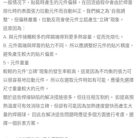
一般情况下，貼裝時產生的元件偏移，在回流過程中會由於焊膏
熔化時的表面張力拉動元件而自動糾正，我們稱之為“自我調
整”，但偏移嚴重，拉動反而會使元件立起產生“立碑”現象。
這是因為：
A. 與元件接觸較多的焊錫端得到更多熱容量，從而先熔化。
B. 元件兩端與焊膏的粘力不同。 所以應調整好元件的貼片精度，
避免產生較大的貼片偏差。
5、元件重量
較輕的元件“立碑”現象的發生率較高，這是因為不均衡的張力可
以很容易地拉動元件。 所以在選取元件時如有可能，應優先選擇
尺寸重量較大的元件。
關於這些焊接缺陷的解决措施很多，但往往相互制約。 如提高預
熱溫度可有效消除立碑，但卻有可能因為加熱速度變快而產生大
量的焊錫球。 囙此在解决這些問題時應從多個方面進行考慮，選
擇一個折衷方案。