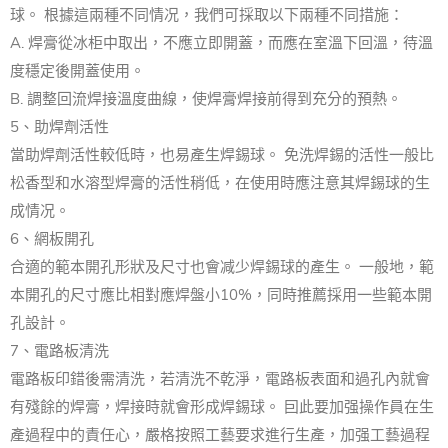
球。 根據這兩種不同情况，我們可採取以下兩種不同措施：
A. 焊膏從冰柜中取出，不應立即開蓋，而應在室溫下回溫，待溫
度穩定後開蓋使用。
B. 調整回流焊接溫度曲線，使焊膏焊接前得到充分的預熱。
5、助焊劑活性
當助焊劑活性較低時，也易產生焊錫球。 免洗焊錫的活性一般比
松香型和水溶型焊膏的活性稍低，在使用時應注意其焊錫球的生
成情况。
6、網板開孔
合適的範本開孔形狀及尺寸也會减少焊錫球的產生。 一般地，範
本開孔的尺寸應比相對應焊盤小10%，同時推薦採用一些範本開
孔設計。
7、電路板清洗
電路板印錯後需清洗，若清洗不乾淨，電路板表面和過孔內就會
有殘餘的焊膏，焊接時就會形成焊錫球。 囙此要加强操作員在生
產過程中的責任心，嚴格按照工藝要求進行生產，加强工藝過程