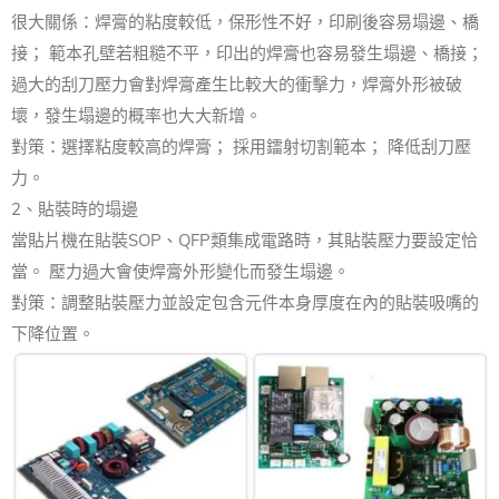
很大關係：焊膏的粘度較低，保形性不好，印刷後容易塌邊、橋
接； 範本孔壁若粗糙不平，印出的焊膏也容易發生塌邊、橋接；
過大的刮刀壓力會對焊膏產生比較大的衝擊力，焊膏外形被破
壞，發生塌邊的概率也大大新增。
對策：選擇粘度較高的焊膏； 採用鐳射切割範本； 降低刮刀壓
力。
2、貼裝時的塌邊
當貼片機在貼裝SOP、QFP類集成電路時，其貼裝壓力要設定恰
當。 壓力過大會使焊膏外形變化而發生塌邊。
對策：調整貼裝壓力並設定包含元件本身厚度在內的貼裝吸嘴的
下降位置。