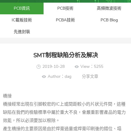
PCB資訊
PCB技術
高頻微波技術
IC載板技術
PCBA技術
PCB Blog
先進封裝​
SMT制程缺陷分析及解决
2019-10-28
View：5255
Author：dag
分享文章
橋接
橋接經常出現在引脚較密的IC上或間距較小的片狀元件間，這種
缺陷在我們的檢驗標準中屬於重大不良，會嚴重影響產品的電力
效能，所以必須要加以根除。
產生橋接的主要原因是由於焊膏過量或焊膏印刷後的錯位、塌