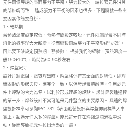
元件兩個焊端的表面張力不平衡，張力較大的一端拉著元件沿其
底部旋轉而致。 造成張力不平衡的因素也很多，下麵將就一些主
要因素作簡要分析。
1、預熱期
當預熱溫度設定較低、預熱時間設定較短，元件兩端焊膏不同時
熔化的概率就大大新增，從而導致兩端張力不平衡形成“立碑”，
囙此要正確設定預熱期工藝參數。 根據我們的經驗，預熱溫度一
般150+10℃，時間為60-90秒左右。
2、焊盤尺寸
設計片狀電阻、電容焊盤時，應嚴格保持其全面的對稱性，即焊
盤圖形的形狀與尺寸應完全一致，以保證焊膏熔融時，作用於元
件上焊點的合力為零，以利於形成理想的焊點。 設計是製造過程
的第一步，焊盤設計不當可能是元件豎立的主要原因。 具體的焊
盤設計標準可參閱IPC-782《表面貼裝設計與焊盤佈局標準入事
實上，超過元件太多的焊盤可能允許元件在焊錫濕潤過程中滑
動，從而導致把元件拉出焊盤的一端。