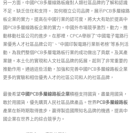
另一方面，中國PCB多層線路板廠對人類社區品牌的了解和認識
不足，缺乏信任和支持。
.
如何樹立公司品牌，展示PCB多層線路
板企業的實力，提高在中國行業的認可度，將大大有助於提高中
國PCB多層線路板企業的實力。
中國
外市場競爭激烈。
動力，推
動移動社區公司的進步。
在那裡，CPCA舉辦了“中國電子電路行
業優秀人才社區品牌公司”、“中國印製電路行業新老榜”等系列活
動，為我們整個PCB多層電路板行業的成功做出了貢獻。及其產
業鏈。
本土化的實現和人文社區品牌的拓展，起到了非常重要的
推動作用。
通過這些活動，加強和完善中國PCB多層線路板企業
更多的實驗和相信優秀人才的社區公司和人的社區品牌，
最後希望
中國PCB
多層線路板
企業
積極支持國貨，盡量用國貨，
敢於用國貨，優先購買人民社區品牌產品。
世界
PCB多層線路板
產業在新時期取得進步，贏得製造國際知名品牌的機遇，提高中
國企業在世界上的綜合競爭力。