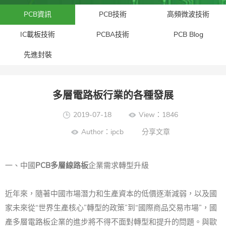
PCB資訊
PCB技術
高頻微波技術
IC載板技術
PCBA技術
PCB Blog
先進封裝​
多層電路板行業的各種發展
2019-07-18
View：1846
Author：ipcb
分享文章
一、中國
PCB
多層線路板
企業需求轉型升級
近年來，隨著中國市場潛力和生產資本的低價逐漸減弱，以及國
家未來從“世界生產核心”轉型的政策”到“國際商品交易市場”，國
產
多層電路板
企業的進步將不得不面對轉型和提升的問題。
與歐