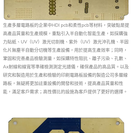
生產
多層電路板
的企業中
HDI pcb和柔性pcb等材料，突破點是提
高產品質量和生產規模，重點引入半自動化智能生產，如採購強
力貼紙、UV（UV）激光切割機、紫外（UV）激光沖孔機、半固
化片無塵半自動分切機等生產設備，用於提高生產效率；
同時，
鞏固和完善產品檢驗測量，如採購特性阻抗、離子污染、孔數、
Ax射線和線寬等準確檢測測定光譜儀，確保產品的高品質。
以及
研究和製造用於生產和檢驗的印刷電路板設備的製造公司
多層線
路板
，無疑將更加註重設備的開發和技術，提高產品質量和性
能，滿足客戶需求；
高性價比的設施為客戶提供了更好的選擇。