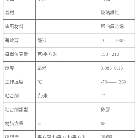
基材
玻璃纖維
塗層材料
聚四氟乙烯
有效寬
毫米
10
——1000
克/平方米
每單位質量
150 210
厚度
毫米
0.083 0.13
工作溫度
℃
-70
——+260
粘合劑
克/米
12
粘合劑類型
矽膠
樹脂含量
﹪
68
平方厘米/平方米/平方米
透明度
無通孔