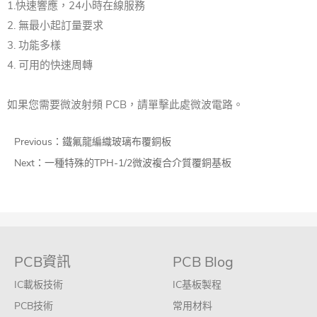
1.快速響應，24小時在線服務
2. 無最小起訂量要求
3. 功能多樣
4. 可用的快速周轉
如果您需要微波射頻 PCB，請單擊此處微波電路。
Previous：
鐵氟龍編織玻璃布覆銅板
Next：
一種特殊的TPH-1/2微波複合介質覆銅基板
PCB資訊
PCB Blog
IC載板技術
IC基板製程
PCB技術
常用材料