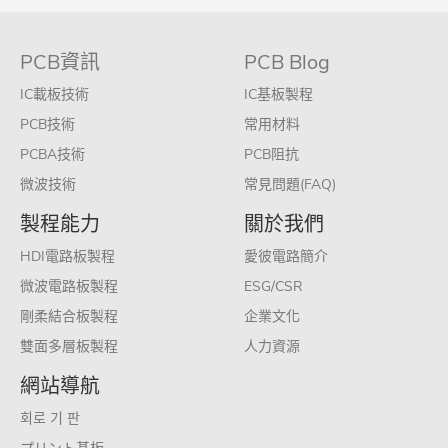
PCB資訊
PCB Blog
IC載板技術
IC基板製程
PCB技術
常用材料
PCBA技術
PCB阻抗
微波技術
常見問題(FAQ)
製程能力
關於我們
HDI電路板製程
愛彼電路簡介
微波電路板製程
ESG/CSR
剛柔結合板製程
企業文化
雙面多層板製程
人力資源
網站導航
회로 기 판