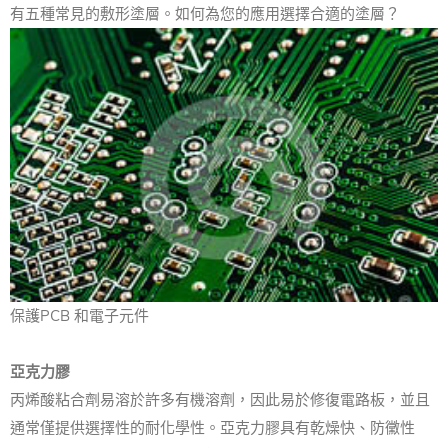
有五種常見的敷形塗層。
如何為您的應用選擇合適的塗層？
保護
PCB
和電子元件
亞克力膠
丙烯酸粘合劑易溶於許多有機溶劑，因此易於修復電路板，並且
通常僅提供選擇性的耐化學性。
亞克力膠具有乾燥快、防黴性