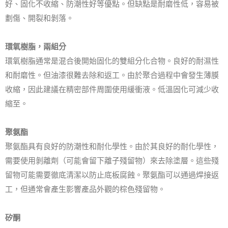
好、固化不收縮、防潮性好等優點。
但缺點是耐磨性低，容易被
劃傷、開裂和剝落。
環氧樹脂，兩組分
環氧樹脂通常是混合後開始固化的雙組分化合物。
良好的耐濕性
和耐磨性。
但油漆很難去除和返工。
由於聚合過程中會發生薄膜
收縮，因此建議在精密部件周圍使用緩衝液。
低溫固化可減少收
縮至。
聚氨酯
聚氨酯具有良好的防潮性和耐化學性。
由於其良好的耐化學性，
需要使用剝離劑（可能會留下離子殘留物）來去除塗層。
這些殘
留物可能需要徹底清潔以防止底板腐蝕。
聚氨酯可以通過焊接返
工，但通常會產生影響產品外觀的棕色殘留物。
矽酮