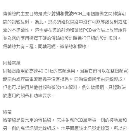
傳輸線的主要目的是减少
射頻和微波PCB
上兩個設備之間轉換期
間的訊號反射。 為此，您必須確保線路中沒有可能導致反射或駐
波的不連續性。 這需要在您的射頻和微波PCB板佈局上放置組件
並為您的應用選擇正確的傳輸線設計時進行仔細的設計規劃。
傳輸線共有三種：同軸電纜、微帶線和槽線。
同軸電纜
同軸電纜用於高達40 GHz的高頻應用，因為它們可以在整個頻寬
範圍內處理高電流而幾乎沒有損耗。 同軸電纜通常由銅線製成，
但也可以使用其他射頻和微波PCB資料，例如鍍銀銅，具體取決
於應用的頻帶和功率要求。
微帶
微帶線是最常用的傳輸線。 它由射頻PCB層壓板一側的接地層和
另一側的高架訊號走線組成。 地平面應該比訊號走線寬，所以它