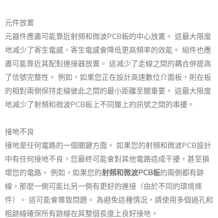
元件放置
元器件應盡可能靠近射頻和微波PCB板的中心放置。 這最大限度
地减少了寄生電感，寄生電感會降低更高頻率的效能。 組件也應
盡可能靠近其配對連接器放置。 這减少了走線之間的耦合併提高
了信號完整性。 例如，如果您正在設計高速數位介面板，則在板
的相對兩側保持走線彼此之間的最小距離至關重要。 這最大限度
地减少了射頻和微波PCB板上不同層上的訊號之間的串擾。
接地不良
接地是任何電路的一個關鍵方面。 如果您的射頻和微波PCB設計
中有任何接地不良，您最終可能會對其他電路造成干擾，甚至損
壞您的電路。 例如，如果您的
射頻和微波PCB板
的兩側都有跡
線，那麼一側可能比另一側有更好的連接（由於不同的環境條
件）。 這可能會導致問題。 為避免這種情況，請使用多個過孔和
粗跡線確保所有跡線在其整個長度上良好接地。