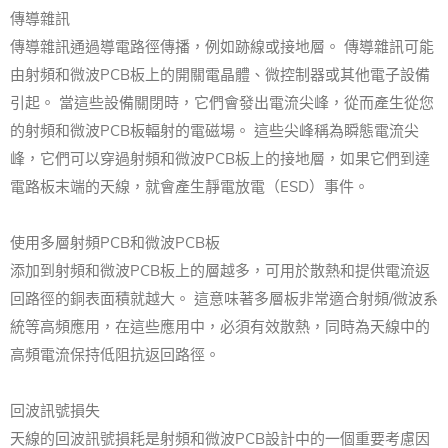
傳導雜訊
傳導雜訊通過導電路徑傳播，例如跡線或接地層。 傳導雜訊可能
由射頻和微波PCB板上的開關電晶體、微控制器或其他電子設備
引起。 當這些設備關閉時，它們會發出電流尖峰，從而產生從您
的射頻和微波PCB板輻射的電磁場。 這些尖峰稱為瞬態電流尖
峰，它們可以穿過射頻和微波PCB板上的接地層，如果它們到達
電路板末端的天線，就會產生靜電放電（ESD）事件。
使用多層射頻PCB和微波PCB板
添加到射頻和微波PCB板上的層越多，可用於散熱和提供電流返
回路徑的銅表面積就越大。 這意味著多層板非常適合射頻/微波系
統等高頻應用，在這些應用中，必須有效散熱，同時為天線中的
高頻電流保持低阻抗返回路徑。
回波訊號損失
天線的回波訊號損耗是射頻和微波PCB設計中的一個重要考慮因