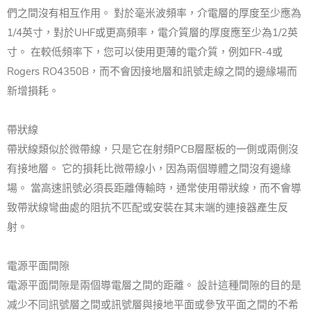
們之間沒有相互作用。 對於毫米波頻率，介電層的厚度至少應為
1/4英寸，對於UHF或更高頻率，電介質層的厚度應至少為1/2英
寸。 在較低頻率下，您可以使用更薄的電介質，例如FR-4或
Rogers RO4350B，而不會因接地層和訊號走線之間的邊緣場而
新增損耗。
帶狀線
帶狀線類似於微帶線，只是它在射頻PCB層壓板的一側或兩側沒
有接地層。 它的損耗比微帶線小，因為兩個導體之間沒有邊緣
場。 當高速訊號必須長距離傳輸時，通常使用帶狀線，而不會導
致帶狀線彎曲處的阻抗不匹配或安裝在其末端的連接器產生反
射。
電源平面間隙
電源平面間隙是兩個導電層之間的距離。 設計這種間隙的目的是
减少不同訊號層之間或訊號層與接地平面或參攷平面之間的不希