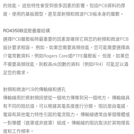
的效能。 這些特性會受到很多因素的影響，包括PCB資料的厚
度、使用的基板類型，甚至是射頻和微波PCB板本身的層數。
RO4350B
混壓疊層結構
選擇PCB層壓板時最重要的因素是確保它與您的射頻和微波PCB
設計要求相容。 例如，如果您需要高頻效能，您可能需要選擇高
介電常數資料，例如Rogers Core或PTFE層壓板。 但是，如果您
不需要高頻效能，則較高dk因數的資料（例如FR4）可能足以滿
足您的需求。
射頻和微波PCB的傳輸線和通孔
傳輸線用於將射頻訊號從一個地方傳導到另一個地方。 傳輸線具
有不同的阻抗值，可以根據其電長度進行分類。 阻抗是由電感、
電容和其他電力特性引起的電流阻力。 傳輸線通常由單個導體或
一對導體（遮罩或非遮罩）組成。 傳輸線的阻抗取決於其物理長
度和工作頻率。