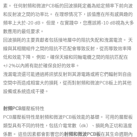
素。 任何射頻和微波PCB板的回波損耗定義為給定頻率下前向波
和反射波之間的功率比。 在理想情况下，該值應在所有感興趣的
頻率上大於-20 dB。 但是，在實踐中，您應該將-10 dB視為大多
數應用的最低要求。
回波損耗的主要貢獻者包括接地層中的阻抗失配和洩漏電流。 天
線與其相關組件之間的阻抗不匹配會導致反射，從而導致效率降
低和效能下降。 例如，確保天線和同軸電纜之間的阻抗匹配在
+/-2%以內將有助於確保良好的效率。
洩漏電流還可能通過將訊號反射到其源電路或將它們輻射到自由
空間中而造成相當大的損耗，從而對射頻和微波PCB板上的其他
設備或系統造成干擾。
射頻PCB
層壓板特性
PCB層壓板特性是射頻和微波PCB板效能的基礎。 可用的層壓板
類型具有不同的特性，包括介電常數（dk）、損耗角正切和溫度
係數。 這些因素都會影響您的
射頻和微波PCB板
在其生命週期內