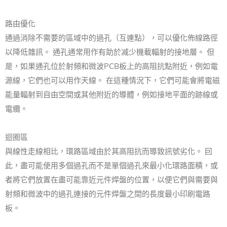
路由優化
通過消除不需要的區域中的過孔（互連點），可以優化佈線路徑
以降低雜訊。 通孔通常用作有助於减少機載輻射的接地層。 但
是，如果通孔位於射頻和微波PCB板上的高阻抗點附近，例如電
源線，它們也可以用作天線。 在這種情況下，它們可能會將電磁
能量輻射到自由空間或其他附近的導體，例如接地平面的跡線或
電纜。
迴圈區
與線性走線相比，環路區域由於其高阻抗而導致訊號劣化。 囙
此，盡可能使用多個過孔而不是單個過孔來最小化環路面積，或
者將它們放置在盡可能靠近元件焊盤的位置，以便它們與需要與
射頻和微波中的過孔連接的元件焊盤之間的長度最小印刷電路
板。