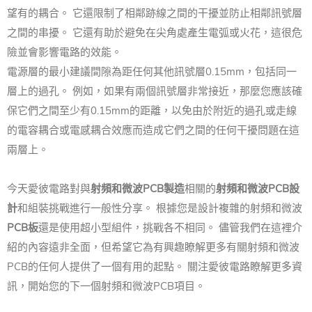
望有的耦合。 它還限制了相鄰跡線之間的干擾並防止相鄰訊號層
之間的串擾。 它還有助於避免在尖角處產生電弧或火花，這很危
險並會影響電路的效能。
電源層的最小建議間隙為距任何其他訊號層0.15mm，包括同一
層上的過孔。 例如，如果有兩個訊號層非常接近，那麼您應該確
保它們之間至少有0.15mm的距離，以免由於附近的過孔或走線
的電容耦合或電感耦合效應而造成它們之間的任何干擾問題在這
兩層上。
今天愛彼電路對與
射頻和微波PCB製造
相關的
射頻和微波PCB設
計
和組裝挑戰進行一般性分享。 根據您是設計複雜的射頻和微波
PCB板
還是使用超小型組件，挑戰各不相同。 儘管我們在這裡介
紹的內容遠非全面，但希望它為有興趣瞭解更多有關射頻和微波
PCB的任何人提供了一個有用的起點。 關注愛彼電路瞭解更多資
訊，開始您的下一個射頻和微波PCB項目。