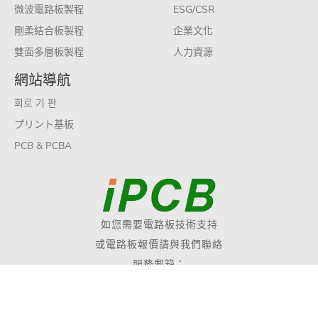
微波電路板製程
ESG/CSR
剛柔結合板製程
企業文化
雙面多層板製程
人力資源
網站導航
회로 기 판
プリント基板
PCB & PCBA
如您需要電路板技術支持
或電路板報價請與我們聯絡
服務郵箱：
sales@ipcb.com
Copyright © 2019 愛彼電路股份有限公司 版權所有
網站地圖