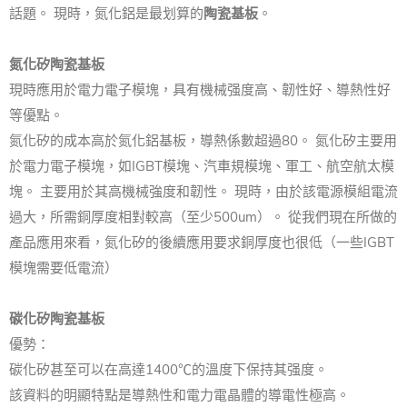
話題。 現時，氮化鋁是最划算的
陶瓷基板
。
氮化矽陶瓷基板
現時應用於電力電子模塊，具有機械强度高、韌性好、導熱性好
等優點。
氮化矽的成本高於氮化鋁基板，導熱係數超過80。 氮化矽主要用
於電力電子模塊，如IGBT模塊、汽車規模塊、軍工、航空航太模
塊。 主要用於其高機械強度和韌性。 現時，由於該電源模組電流
過大，所需銅厚度相對較高（至少500um）。 從我們現在所做的
產品應用來看，氮化矽的後續應用要求銅厚度也很低（一些IGBT
模塊需要低電流）
碳化矽陶瓷基板
優勢：
碳化矽甚至可以在高達1400℃的溫度下保持其强度。
該資料的明顯特點是導熱性和電力電晶體的導電性極高。