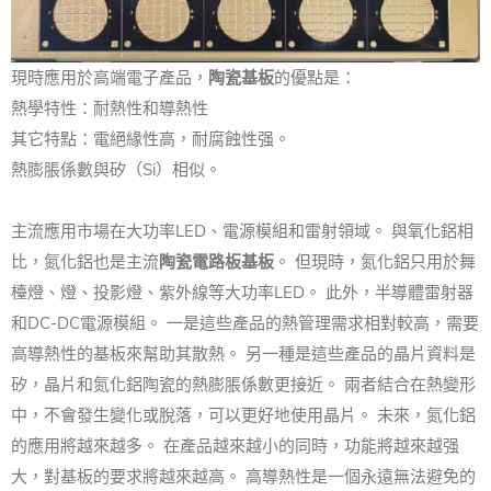
現時應用於高端電子產品，
陶瓷基板
的優點是：
熱學特性：耐熱性和導熱性
其它特點：電絕緣性高，耐腐蝕性强。
熱膨脹係數與矽（Si）相似。
主流應用市場在大功率LED、電源模組和雷射領域。 與氧化鋁相
比，氮化鋁也是主流
陶瓷電路板基板
。 但現時，氮化鋁只用於舞
檯燈、燈、投影燈、紫外線等大功率LED。 此外，半導體雷射器
和DC-DC電源模組。 一是這些產品的熱管理需求相對較高，需要
高導熱性的基板來幫助其散熱。 另一種是這些產品的晶片資料是
矽，晶片和氮化鋁陶瓷的熱膨脹係數更接近。 兩者結合在熱變形
中，不會發生變化或脫落，可以更好地使用晶片。 未來，氮化鋁
的應用將越來越多。 在產品越來越小的同時，功能將越來越强
大，對基板的要求將越來越高。 高導熱性是一個永遠無法避免的