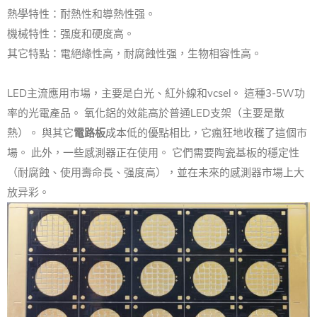
熱學特性：耐熱性和導熱性强。
機械特性：强度和硬度高。
其它特點：電絕緣性高，耐腐蝕性强，生物相容性高。
LED主流應用市場，主要是白光、紅外線和vcsel。 這種3-5W功
率的光電產品。 氧化鋁的效能高於普通LED支架（主要是散
熱）。 與其它
電路板
成本低的優點相比，它瘋狂地收穫了這個市
場。 此外，一些感測器正在使用。 它們需要陶瓷基板的穩定性
（耐腐蝕、使用壽命長、强度高），並在未來的感測器市場上大
放异彩。