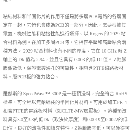
粘結材料和半固化片的作用不僅是將多層
電路的各層固
PCB
定在一起，它們也會成為
的一部分。因此，需要根據其
PCB
電氣、機械性能和粘接性能進行選擇。以
的
粘
Rogers
2929
合材料為例。在加工多層
時，它相容平壓和高壓粘合兩
PCB
種方法。
粘合材料也有不同的厚度。它在
時
2929
10 GHz
Z
軸上的
值為
，並且它具有
的低
值。
軸膨
Dk
2.94
0.003
Df
Z
脹係數低，保證電鍍通孔的可靠性，相容含
線路板材
PTFE
料。層
板的強力粘合。
PCB
羅傑斯的
是一種預浸料，完全符合
SpeedWave™ 300P
RoHS
標準，可全程以無鉛組裝的半固化片材料。可用於加工
FR-4
和含
的電路板材料（如
層壓板）。這種預浸
PTFE
CLTE-MW
料具有
至
的低
（取決於厚度）和
至
的低
3.0
3.3
Dk
0.0019
0.0022
值，良好的流動性和填充特性，
軸膨脹率低，可以獲得可
Df
Z