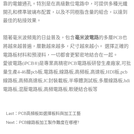
靠的電鍍通孔。特別是在高級數位電路中，可提供多種光纖
開孔和標準玻璃布配置，以及不同樹脂含量的組合，以達到
最佳的粘接效果。
隨著毫米波頻寬的日益普及，包含
毫米波電路
的多層
也
PCB
將越來越普遍，層數越來越多，尺寸越來越小。
選擇正確的
電路板材料和預浸料，一切都會更緊密地結合在一起。
愛彼電路
是專業高精密
電路板研發生產廠家
可批
(iPCB®)
PCB
,
量生產
層
板
電路板
線路板
高頻板
高速板
板
4-46
pcb
,
,
,
,
,HDI
,pcb
線路板
高頻高速板
封裝載板
半導體測試板
多層線路板
,
,IC
,
,
,hdi
電路板
混壓電路板
高頻電路板
軟硬結合板等
,
,
,
Last：
PCB高頻板如選擇板料與加工工藝
Next：
PCB線路板加工製作難度在哪裡?