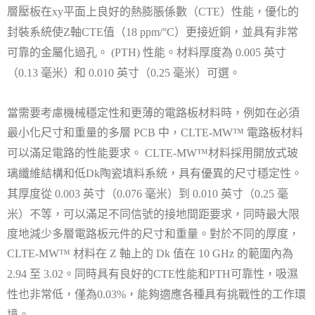
層壓板在
平面上良好的熱膨脹係數（
）性能，優化的
xy
CTE
封裝系統使
軸
值（
）更接近銅，並具有非常
Z
CTE
18 ppm/°C
可靠的金屬化過孔。
性能。材料厚度為
英寸
(PTH)
0.005
（
毫米）和
英寸（
毫米）可選。
0.13
0.010
0.25
當需要考慮機械穩定性和更薄的電路板材料時，例如在必須
最小化尺寸和重量的多層
中，
電路板材料
PCB
CLTE-MW™
可以滿足電路的性能要求。
材料採用開放式玻
CLTE-MW™
璃纖維結構和低
陶瓷填料系統，具有優異的尺寸穩定性。
Dk
其厚度從
英寸（
毫米）到
英寸（
毫
0.003
0.076
0.010
0.25
米）不等，可以滿足不同信號的接地間距要求，同時最大限
度地減
少
多層電路板元件的尺寸和重量。對於不同的厚度，
材料在
軸上的
值在
的範圍內為
CLTE-MW™
Z
Dk
10 GHz
至
。同時具有良好的
性能和
可靠性，吸濕
2.94
3.02
CTE
PTH
性也非常低，僅為
，能夠適應各種具有挑戰性的工作環
0.03%
境。