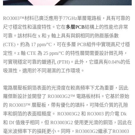
材料已廣泛應用于
單層電路板，具有可靠的
RO3003™
77GHz
尺寸穩定性和溫度特性。它在
結構上的性能也非常
多層
PCB
可靠。該材料在
和
軸上具有與銅相同的熱膨脹係數
x
y
，約為
，可在多層
組件中實現高尺寸穩
(CTE)
17 ppm/°C
PCB
定性。
軸
為
的特性層間需要設計微孔時，
z
CTE
25 ppm/°C
可實現穩定可靠的鍍通孔
。此外，它還具有
的低
(PTH)
0.04%
吸濕性，適用於不同潮濕的工作環境。
電路層壓板銅箔表面的光滑度在較高頻率下尤為重要，因此
羅傑斯設計並開發了
電路板材料。它基於原始
RO3003G2™
的
層壓板，帶有優化的填料，可降低介質的孔隙
RO3003™
率和銅箔的表面粗糙度。
和
的介電
RO3003G2
RO3003
Dk
和
值幾乎相同，但
使用更光滑的銅箔，因此在
Df
RO3003G2
毫米波頻率下的損耗更小。同時，
繼承了
RO3003G2
RO3003