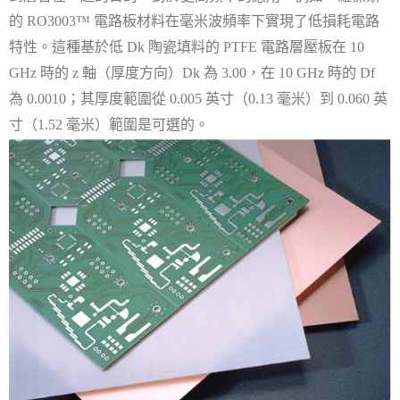
的
電路板材料在毫米波頻率下實現了低損耗電路
RO3003™
特性。這種基於低
陶瓷填料的
電路層壓板在
Dk
PTFE
10
時的
軸（厚度方向）
為
，在
時的
GHz
z
Dk
3.00
10 GHz
Df
為
；其厚度範圍從
英寸（
毫米）到
英
0.0010
0.005
0.13
0.060
寸（
毫米）範圍是可選的。
1.52