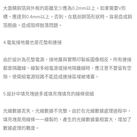
大面積銅箔與外框的距離至少應為0.2mm以上。如果需要V形
槽，應達到0.4mm以上。否則，在銑削銅箔形狀時，容易造成銅
箔翹曲，造成阻焊脫落問題。
4.電氣接地層也是花墊和連接
由於設計為花墊電源，接地層與實際印製板圖像相反。所有連接
都是隔離線。繪製多組電源或接地隔離線時，應注意不要留有空
隙，使兩組電源短路不能造成連接區域被堵塞。
5.設計中填充塊過多或填充塊填充的線條很細
光繪數據丟失，光繪數據不完整。由於在光繪數據處理過程中，
填充塊是用線條一一繪製的，產生的光繪數據量相當大，增加了
數據處理的難度。