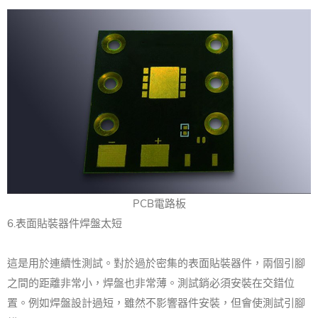
PCB電路板
6.表面貼裝器件焊盤太短
這是用於連續性測試。對於過於密集的表面貼裝器件，兩個引腳
之間的距離非常小，焊盤也非常薄。測試銷必須安裝在交錯位
置。例如焊盤設計過短，雖然不影響器件安裝，但會使測試引腳