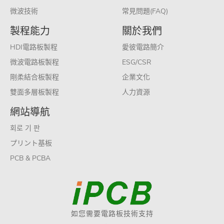
微波技術
常見問題(FAQ)
製程能力
關於我們
HDI電路板製程
愛彼電路簡介
微波電路板製程
ESG/CSR
剛柔結合板製程
企業文化
雙面多層板製程
人力資源
網站導航
회로 기 판
プリント基板
PCB & PCBA
如您需要電路板技術支持