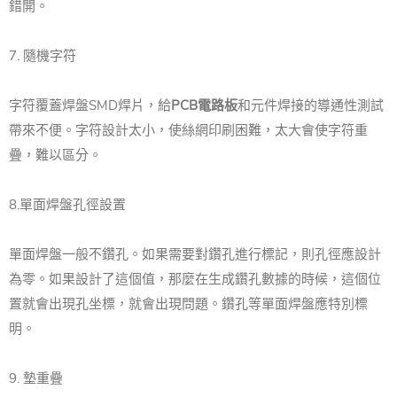
錯開。
7. 隨機字符
字符覆蓋焊盤SMD焊片，給
PCB電路板
和元件焊接的導通性測試
帶來不便。字符設計太小，使絲網印刷困難，太大會使字符重
疊，難以區分。
8.單面焊盤孔徑設置
單面焊盤一般不鑽孔。如果需要對鑽孔進行標記，則孔徑應設計
為零。如果設計了這個值，那麼在生成鑽孔數據的時候，這個位
置就會出現孔坐標，就會出現問題。鑽孔等單面焊盤應特別標
明。
9. 墊重疊