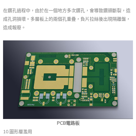
在鑽孔過程中，由於在一個地方多次鑽孔，會導致鑽頭斷裂，造
成孔洞損壞。多層板上的兩個孔重疊，負片拉絲後出現隔離盤，
造成報廢。
PCB電路板
10.圖形層濫用